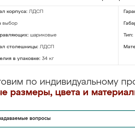
ал корпуса:
ЛДСП
Гара
а выбор
Габа
правляющих:
шариковые
Тип:
ал столешницы:
ЛДСП
Мате
елия в упаковке:
34 кг
товим по индивидуальному про
е размеры, цвета и материа
задаваемые вопросы