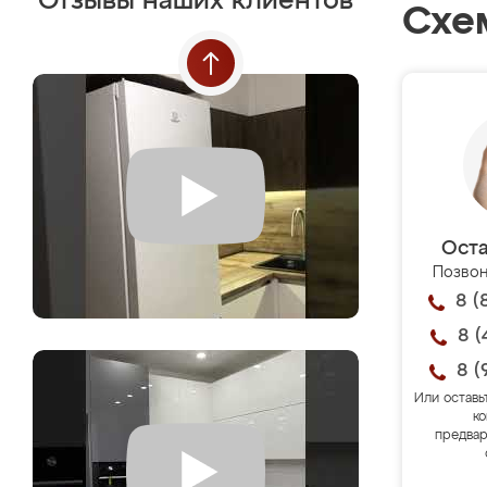
Отзывы наших клиентов
Схе
Оста
Позвон
8 (
8 (
8 (
Или оставь
ко
предвар