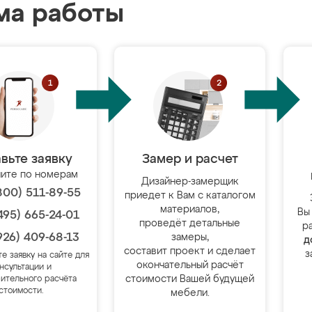
ма работы
вьте заявку
Замер и расчет
ите по номерам
Дизайнер-замерщик
800) 511-89-55
приедет к Вам с каталогом
материалов,
Вы
495) 665-24-01
проведёт детальные
р
926) 409-68-13
замеры,
д
составит проект и сделает
з
те заявку на сайте для
окончательный расчёт
нсультации и
стоимости Вашей будущей
ительного расчёта
стоимости.
мебели.