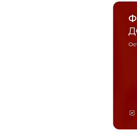
Ф
Д
Ост