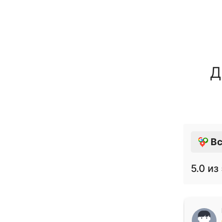
Д
Вс
5.0
из 