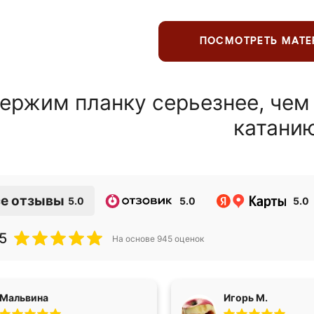
ПОСМОТРЕТЬ МАТ
ержим планку серьезнее, чем
катани
е отзывы
5.0
5.0
5.0
5
На основе
945
оценок
Мальвина
Игорь М.