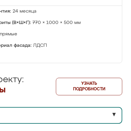
нтия:
24 месяца
риты (В×Ш×Г):
770 × 1000 × 500 мм
прямые
риал фасада:
ЛДСП
екту:
УЗНАТЬ
лы
ПОДРОБНОСТИ
▼