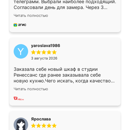
телеграмм. Выбрали наиболее подходящий.
Согласовали день для замера. Через 3
недели кухня была уже готова. Остались
Читать полностью
довольны работой. Спасибо Ренессанс
мебель за качественную работу!
yaroslava1986
3 августа 2026
Заказала себе новый шкаф в студии
Ренессанс где ранее заказывала себе
новую кухню.Чего искать, когда качеством
вполне довольна. Служит кухня уже почти
Читать полностью
два года, нареканий нет.
Ярослава