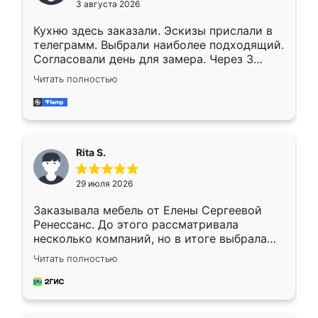
3 августа 2026
Кухню здесь заказали. Эскизы прислали в
телеграмм. Выбрали наиболее подходящий.
Согласовали день для замера. Через 3
недели кухня была уже готова. Остались
Читать полностью
довольны работой. Спасибо Ренессанс
мебель за качественную работу!
Rita S.
29 июля 2026
Заказывала мебель от Елены Сергеевой
Ренессанс. До этого рассматривала
несколько компаний, но в итоге выбрала
эту. Сначала обговорили условия, потом
Читать полностью
приехал замерщик, всё спокойно объяснил
и снял размеры. Изготовили в срок, с
доставкой тоже никаких проблем не
возникло. Сборку выполнили аккуратно,