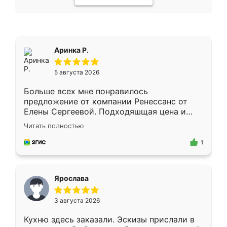
Аринка Р.
5 августа 2026
Больше всех мне понравилось
предложение от компании Ренессанс от
Елены Сергеевой. Подходяшщая цена и
короткие сроки изготовления. Приехавший
Читать полностью
для замера сотрудник Владислав
предложил по моему эскизу самый
1
подходящий вариант шкафа. Немного его
видоизменил, получилось даже лучше, чем
я хотела.
Ярослава
3 августа 2026
Кухню здесь заказали. Эскизы прислали в