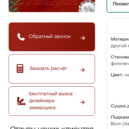
Посмот
Обратный звонок
Матери
другой 
Стенова
фотопе
Заказать расчёт
Цвет:
н
Бесплатный вызов
дизайнера-
Сушка д
замерщика
Подъем
Blum (А