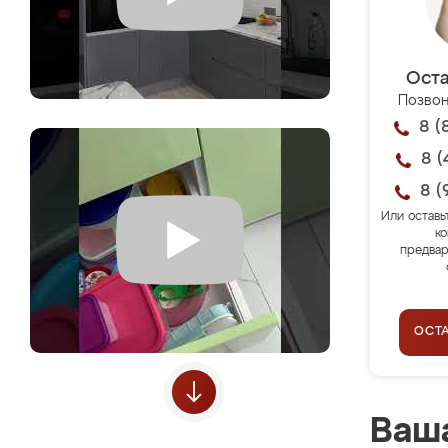
Оста
Позвон
8 (
8 (
8 (
Или оставь
ко
предвар
ОСТ
Ваша