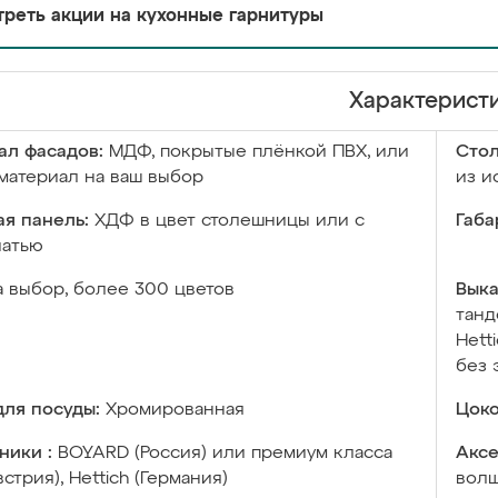
реть акции на кухонные гарнитуры
Характерист
ал фасадов:
МДФ, покрытые плёнкой ПВХ, или
Сто
материал на ваш выбор
из и
я панель:
ХДФ в цвет столешницы или с
Габа
чатью
а выбор, более 300 цветов
Выка
танд
Hett
без 
ля посуды:
Хромированная
Цоко
ники :
BOYARD (Россия) или премиум класса
Аксе
встрия), Hettich (Германия)
волш