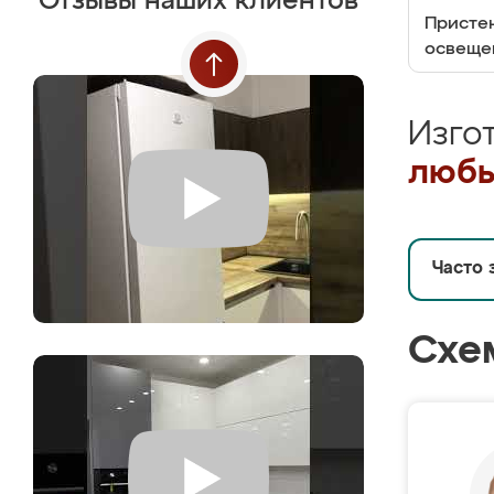
Отзывы наших клиентов
Пристен
освеще
Изго
любы
Часто 
Схе