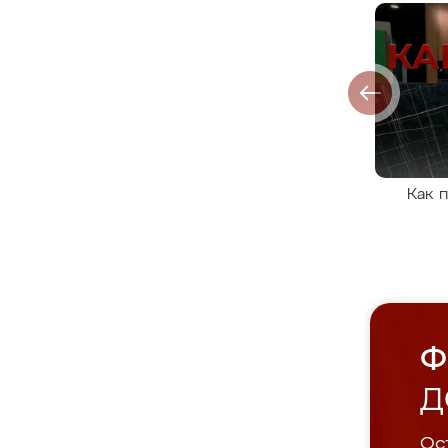
Как 
Ф
Д
Ост