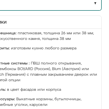
▼
ики
лешница:
пластиковая, толщина 26 мм или 38 мм;
скусственного камня, толщина 38 мм
риты:
изготовим кухню любого размера
тные системы :
ПВШ полного открывания,
ембоксы BOYARD (Россия), Blum (Австрия) или
ich (Германия) с плавным закрыванием дверок или
этой опции
ль:
в цвет фасадов или корпуса
ссуары:
Выкатные корзины, бутылочницы,
ебные уголки, карусели