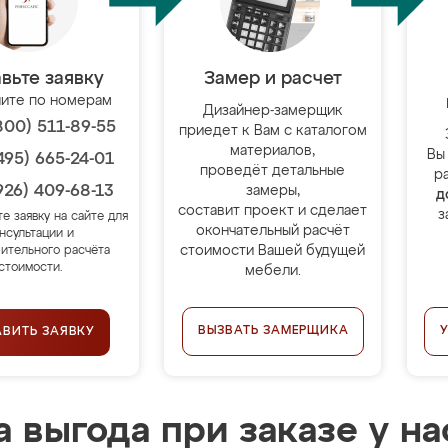
вьте заявку
Замер и расчет
ите по номерам
Дизайнер-замерщик
800) 511-89-55
приедет к Вам с каталогом
материалов,
Вы
495) 665-24-01
проведёт детальные
р
926) 409-68-13
замеры,
д
составит проект и сделает
з
те заявку на сайте для
окончательный расчёт
нсультации и
стоимости Вашей будущей
ительного расчёта
стоимости.
мебели.
ВЫЗВАТЬ ЗАМЕРЩИКА
АВИТЬ ЗАЯВКУ
 выгода при заказе у на