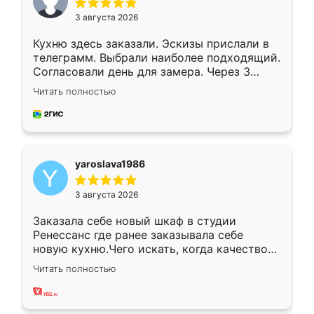
3 августа 2026
Кухню здесь заказали. Эскизы прислали в
телеграмм. Выбрали наиболее подходящий.
Согласовали день для замера. Через 3
недели кухня была уже готова. Остались
Читать полностью
довольны работой. Спасибо Ренессанс
мебель за качественную работу!
yaroslava1986
3 августа 2026
Заказала себе новый шкаф в студии
Ренессанс где ранее заказывала себе
новую кухню.Чего искать, когда качеством
вполне довольна. Служит кухня уже почти
Читать полностью
два года, нареканий нет.