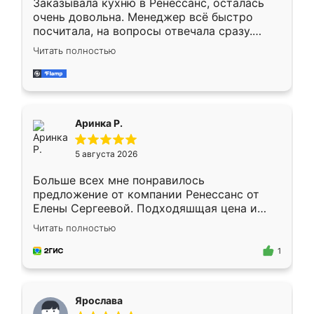
Заказывала кухню в Ренессанс, осталась
очень довольна. Менеджер всё быстро
посчитала, на вопросы отвечала сразу.
Замерщик приехал в субботу, подошёл к
Читать полностью
делу со всей ответственностью. Собрали
за день, ребята работали аккуратно, даже
пыли почти не было. Качество отличное,
ящики ходят плавно, ничего не скрипит.
Всё подошло как влитое.
Аринка Р.
5 августа 2026
Больше всех мне понравилось
предложение от компании Ренессанс от
Елены Сергеевой. Подходяшщая цена и
короткие сроки изготовления. Приехавший
Читать полностью
для замера сотрудник Владислав
предложил по моему эскизу самый
1
подходящий вариант шкафа. Немного его
видоизменил, получилось даже лучше, чем
я хотела.
Ярослава