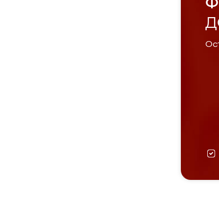
Ф
Д
Ост