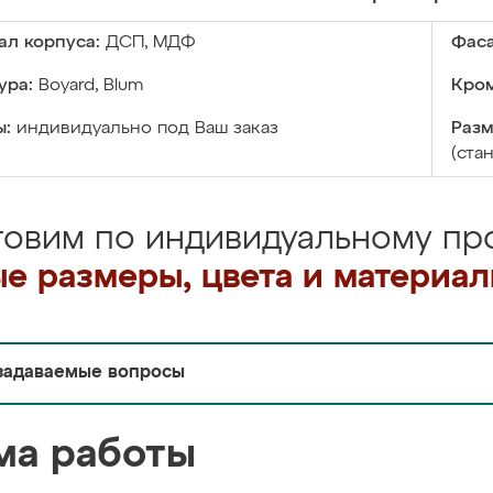
ал корпуса:
ДСП, МДФ
Фаса
ура:
Boyard, Blum
Кром
ы:
индивидуально под Ваш заказ
Разм
(ста
товим по индивидуальному про
е размеры, цвета и материа
задаваемые вопросы
ма работы