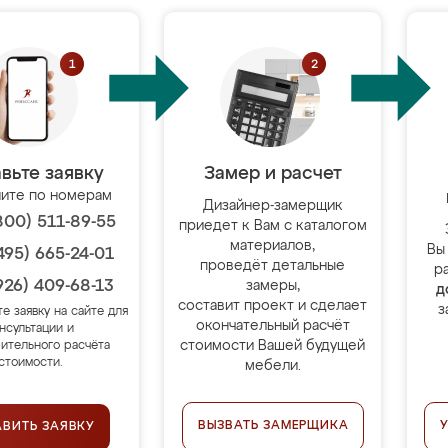
вьте заявку
Замер и расчет
ите по номерам
Дизайнер-замерщик
800) 511-89-55
приедет к Вам с каталогом
материалов,
Вы
495) 665-24-01
проведёт детальные
р
926) 409-68-13
замеры,
д
составит проект и сделает
з
те заявку на сайте для
окончательный расчёт
нсультации и
стоимости Вашей будущей
ительного расчёта
стоимости.
мебели.
ВЫЗВАТЬ ЗАМЕРЩИКА
АВИТЬ ЗАЯВКУ