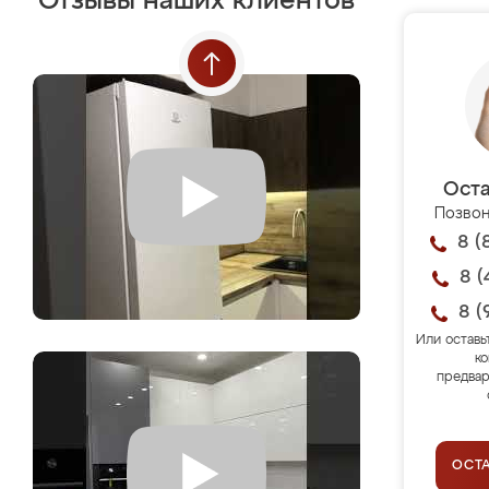
Отзывы наших клиентов
Оста
Позвон
8 (
8 (
8 (
Или оставь
ко
предвар
ОСТ