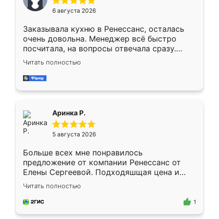
Мне нравится ,если что-то потребуется из
6 августа 2026
мебели буду заказывать только здесь.
Заказывала кухню в Ренессанс, осталась
очень довольна. Менеджер всё быстро
посчитала, на вопросы отвечала сразу.
Замерщик приехал в субботу, подошёл к
Читать полностью
делу со всей ответственностью. Собрали
за день, ребята работали аккуратно, даже
пыли почти не было. Качество отличное,
ящики ходят плавно, ничего не скрипит.
Всё подошло как влитое.
Аринка Р.
5 августа 2026
Больше всех мне понравилось
предложение от компании Ренессанс от
Елены Сергеевой. Подходяшщая цена и
короткие сроки изготовления. Приехавший
Читать полностью
для замера сотрудник Владислав
предложил по моему эскизу самый
1
подходящий вариант шкафа. Немного его