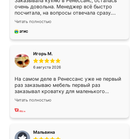
Заказывала кухню в Ренессанс, осталась
очень довольна. Менеджер всё быстро
посчитала, на вопросы отвечала сразу.
Замерщик приехал в субботу, подошёл к
Читать полностью
делу со всей ответственностью. Собрали
за день, ребята работали аккуратно, даже
пыли почти не было. Качество отличное,
ящики ходят плавно, ничего не скрипит.
Всё подошло как влитое.
Игорь М.
6 августа 2026
На самом деле в Ренессанс уже не первый
раз заказываю мебель первый раз
заказывал кроватку для маленького
ребёнка при его рождении ,во второй раз
Читать полностью
заказал шкаф-купе. По качеству очень
хорошее сборка достаточно быстрая,
также адекватные цены. До этого
сравнивал с разными конкурентами в этом
сегменте ,выбор у конкурентов куда
Мальвина
меньше, здесь же он более разнообразный.