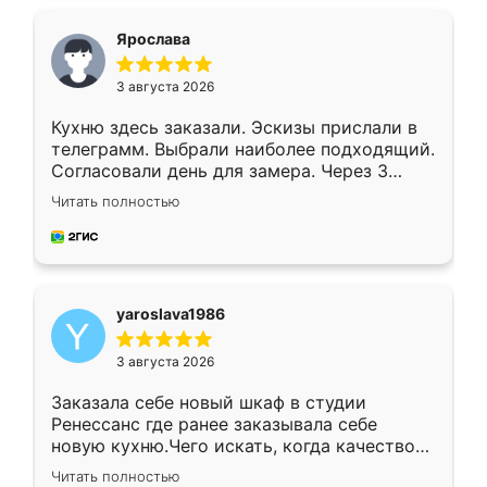
видоизменил, получилось даже лучше, чем
я хотела.
Ярослава
3 августа 2026
Кухню здесь заказали. Эскизы прислали в
телеграмм. Выбрали наиболее подходящий.
Согласовали день для замера. Через 3
недели кухня была уже готова. Остались
Читать полностью
довольны работой. Спасибо Ренессанс
мебель за качественную работу!
yaroslava1986
3 августа 2026
Заказала себе новый шкаф в студии
Ренессанс где ранее заказывала себе
новую кухню.Чего искать, когда качеством
вполне довольна. Служит кухня уже почти
Читать полностью