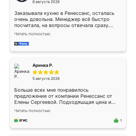
6 августа 2026
мебели буду заказывать только здесь.
Заказывала кухню в Ренессанс, осталась
очень довольна. Менеджер всё быстро
посчитала, на вопросы отвечала сразу.
Замерщик приехал в субботу, подошёл к
Читать полностью
делу со всей ответственностью. Собрали
за день, ребята работали аккуратно, даже
пыли почти не было. Качество отличное,
ящики ходят плавно, ничего не скрипит.
Всё подошло как влитое.
Аринка Р.
5 августа 2026
Больше всех мне понравилось
предложение от компании Ренессанс от
Елены Сергеевой. Подходяшщая цена и
короткие сроки изготовления. Приехавший
Читать полностью
для замера сотрудник Владислав
предложил по моему эскизу самый
1
подходящий вариант шкафа. Немного его
видоизменил, получилось даже лучше, чем