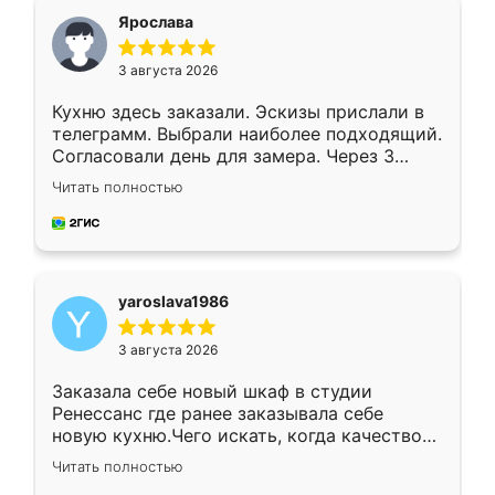
я хотела.
Ярослава
3 августа 2026
Кухню здесь заказали. Эскизы прислали в
телеграмм. Выбрали наиболее подходящий.
Согласовали день для замера. Через 3
недели кухня была уже готова. Остались
Читать полностью
довольны работой. Спасибо Ренессанс
мебель за качественную работу!
yaroslava1986
3 августа 2026
Заказала себе новый шкаф в студии
Ренессанс где ранее заказывала себе
новую кухню.Чего искать, когда качеством
вполне довольна. Служит кухня уже почти
Читать полностью
два года, нареканий нет.