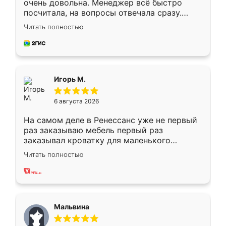
очень довольна. Менеджер всё быстро
посчитала, на вопросы отвечала сразу.
Замерщик приехал в субботу, подошёл к
Читать полностью
делу со всей ответственностью. Собрали
за день, ребята работали аккуратно, даже
пыли почти не было. Качество отличное,
ящики ходят плавно, ничего не скрипит.
Всё подошло как влитое.
Игорь М.
6 августа 2026
На самом деле в Ренессанс уже не первый
раз заказываю мебель первый раз
заказывал кроватку для маленького
ребёнка при его рождении ,во второй раз
Читать полностью
заказал шкаф-купе. По качеству очень
хорошее сборка достаточно быстрая,
также адекватные цены. До этого
сравнивал с разными конкурентами в этом
сегменте ,выбор у конкурентов куда
Мальвина
меньше, здесь же он более разнообразный.
Мне нравится ,если что-то потребуется из