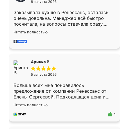
6 августа 2026
мебели буду заказывать только здесь.
Заказывала кухню в Ренессанс, осталась
очень довольна. Менеджер всё быстро
посчитала, на вопросы отвечала сразу.
Замерщик приехал в субботу, подошёл к
Читать полностью
делу со всей ответственностью. Собрали
за день, ребята работали аккуратно, даже
пыли почти не было. Качество отличное,
ящики ходят плавно, ничего не скрипит.
Всё подошло как влитое.
Аринка Р.
5 августа 2026
Больше всех мне понравилось
предложение от компании Ренессанс от
Елены Сергеевой. Подходяшщая цена и
короткие сроки изготовления. Приехавший
Читать полностью
для замера сотрудник Владислав
предложил по моему эскизу самый
1
подходящий вариант шкафа. Немного его
видоизменил, получилось даже лучше, чем