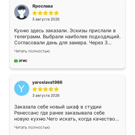
я хотела.
Ярослава
3 августа 2026
Кухню здесь заказали. Эскизы прислали в
телеграмм. Выбрали наиболее подходящий.
Согласовали день для замера. Через 3
недели кухня была уже готова. Остались
Читать полностью
довольны работой. Спасибо Ренессанс
мебель за качественную работу!
yaroslava1986
3 августа 2026
Заказала себе новый шкаф в студии
Ренессанс где ранее заказывала себе
новую кухню.Чего искать, когда качеством
вполне довольна. Служит кухня уже почти
Читать полностью
два года, нареканий нет.