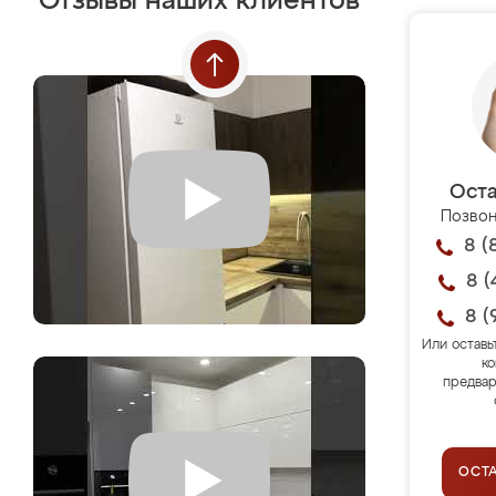
Отзывы наших клиентов
Оста
Позвон
8 (
8 (
8 (
Или оставь
ко
предвар
ОСТ