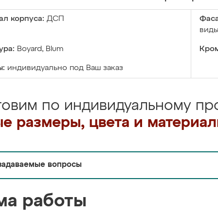
ал корпуса:
ДСП
Фаса
виды
ура:
Boyard, Blum
Кром
ы:
индивидуально под Ваш заказ
товим по индивидуальному про
е размеры, цвета и материа
задаваемые вопросы
ма работы