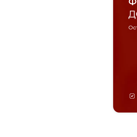
Ф
Д
Ост