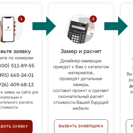
вьте заявку
Замер и расчет
ите по номерам
Дизайнер-замерщик
800) 511-89-55
приедет к Вам с каталогом
материалов,
Вы
495) 665-24-01
проведёт детальные
р
926) 409-68-13
замеры,
д
составит проект и сделает
з
те заявку на сайте для
окончательный расчёт
нсультации и
стоимости Вашей будущей
ительного расчёта
стоимости.
мебели.
ВЫЗВАТЬ ЗАМЕРЩИКА
АВИТЬ ЗАЯВКУ