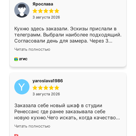
я хотела.
Ярослава
3 августа 2026
Кухню здесь заказали. Эскизы прислали в
телеграмм. Выбрали наиболее подходящий.
Согласовали день для замера. Через 3
недели кухня была уже готова. Остались
Читать полностью
довольны работой. Спасибо Ренессанс
мебель за качественную работу!
yaroslava1986
3 августа 2026
Заказала себе новый шкаф в студии
Ренессанс где ранее заказывала себе
новую кухню.Чего искать, когда качеством
вполне довольна. Служит кухня уже почти
Читать полностью
два года, нареканий нет.