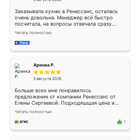
мебели буду заказывать только здесь.
Заказывала кухню в Ренессанс, осталась
очень довольна. Менеджер всё быстро
посчитала, на вопросы отвечала сразу.
Замерщик приехал в субботу, подошёл к
Читать полностью
делу со всей ответственностью. Собрали
за день, ребята работали аккуратно, даже
пыли почти не было. Качество отличное,
ящики ходят плавно, ничего не скрипит.
Всё подошло как влитое.
Аринка Р.
5 августа 2026
Больше всех мне понравилось
предложение от компании Ренессанс от
Елены Сергеевой. Подходяшщая цена и
короткие сроки изготовления. Приехавший
Читать полностью
для замера сотрудник Владислав
предложил по моему эскизу самый
1
подходящий вариант шкафа. Немного его
видоизменил, получилось даже лучше, чем