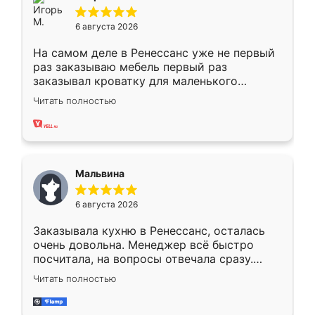
6 августа 2026
На самом деле в Ренессанс уже не первый
раз заказываю мебель первый раз
заказывал кроватку для маленького
ребёнка при его рождении ,во второй раз
Читать полностью
заказал шкаф-купе. По качеству очень
хорошее сборка достаточно быстрая,
также адекватные цены. До этого
сравнивал с разными конкурентами в этом
сегменте ,выбор у конкурентов куда
Мальвина
меньше, здесь же он более разнообразный.
Мне нравится ,если что-то потребуется из
6 августа 2026
мебели буду заказывать только здесь.
Заказывала кухню в Ренессанс, осталась
очень довольна. Менеджер всё быстро
посчитала, на вопросы отвечала сразу.
Замерщик приехал в субботу, подошёл к
Читать полностью
делу со всей ответственностью. Собрали
за день, ребята работали аккуратно, даже