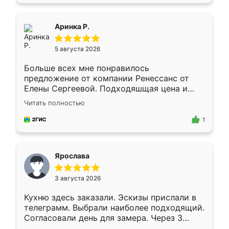
пыли почти не было. Качество отличное,
ящики ходят плавно, ничего не скрипит.
Всё подошло как влитое.
Аринка Р.
5 августа 2026
Больше всех мне понравилось
предложение от компании Ренессанс от
Елены Сергеевой. Подходяшщая цена и
короткие сроки изготовления. Приехавший
Читать полностью
для замера сотрудник Владислав
предложил по моему эскизу самый
1
подходящий вариант шкафа. Немного его
видоизменил, получилось даже лучше, чем
я хотела.
Ярослава
3 августа 2026
Кухню здесь заказали. Эскизы прислали в
телеграмм. Выбрали наиболее подходящий.
Согласовали день для замера. Через 3
недели кухня была уже готова. Остались