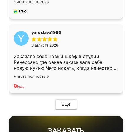
Читать полностью
довольны работой. Спасибо Ренессанс
мебель за качественную работу!
yaroslava1986
3 августа 2026
Заказала себе новый шкаф в студии
Ренессанс где ранее заказывала себе
новую кухню.Чего искать, когда качеством
вполне довольна. Служит кухня уже почти
Читать полностью
два года, нареканий нет.
Еще
ЗАКАЗАТЬ