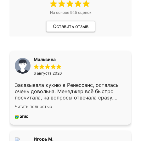
На основе
945
оценок
Оставить отзыв
Мальвина
6 августа 2026
Заказывала кухню в Ренессанс, осталась
очень довольна. Менеджер всё быстро
посчитала, на вопросы отвечала сразу.
Замерщик приехал в субботу, подошёл к
Читать полностью
делу со всей ответственностью. Собрали
за день, ребята работали аккуратно, даже
пыли почти не было. Качество отличное,
ящики ходят плавно, ничего не скрипит.
Всё подошло как влитое.
Игорь М.