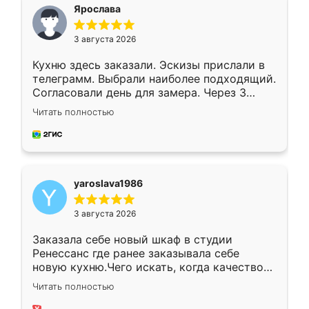
я хотела.
Ярослава
3 августа 2026
Кухню здесь заказали. Эскизы прислали в
телеграмм. Выбрали наиболее подходящий.
Согласовали день для замера. Через 3
недели кухня была уже готова. Остались
Читать полностью
довольны работой. Спасибо Ренессанс
мебель за качественную работу!
yaroslava1986
3 августа 2026
Заказала себе новый шкаф в студии
Ренессанс где ранее заказывала себе
новую кухню.Чего искать, когда качеством
вполне довольна. Служит кухня уже почти
Читать полностью
два года, нареканий нет.