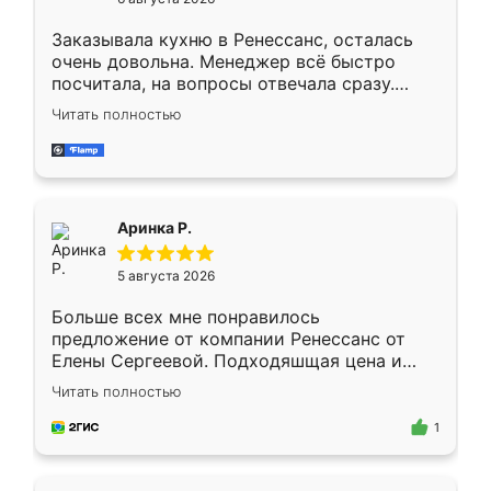
мебели буду заказывать только здесь.
Заказывала кухню в Ренессанс, осталась
очень довольна. Менеджер всё быстро
посчитала, на вопросы отвечала сразу.
Замерщик приехал в субботу, подошёл к
Читать полностью
делу со всей ответственностью. Собрали
за день, ребята работали аккуратно, даже
пыли почти не было. Качество отличное,
ящики ходят плавно, ничего не скрипит.
Всё подошло как влитое.
Аринка Р.
5 августа 2026
Больше всех мне понравилось
предложение от компании Ренессанс от
Елены Сергеевой. Подходяшщая цена и
короткие сроки изготовления. Приехавший
Читать полностью
для замера сотрудник Владислав
предложил по моему эскизу самый
1
подходящий вариант шкафа. Немного его
видоизменил, получилось даже лучше, чем