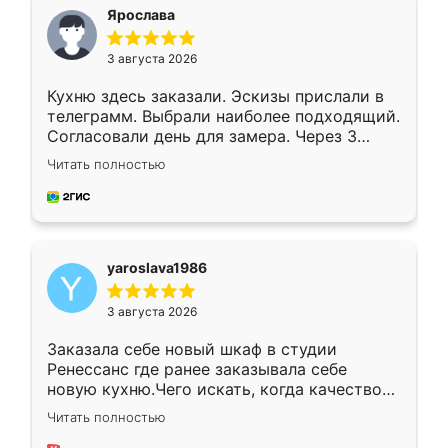
я хотела.
Ярослава
3 августа 2026
Кухню здесь заказали. Эскизы прислали в
телеграмм. Выбрали наиболее подходящий.
Согласовали день для замера. Через 3
недели кухня была уже готова. Остались
Читать полностью
довольны работой. Спасибо Ренессанс
мебель за качественную работу!
yaroslava1986
3 августа 2026
Заказала себе новый шкаф в студии
Ренессанс где ранее заказывала себе
новую кухню.Чего искать, когда качеством
вполне довольна. Служит кухня уже почти
Читать полностью
два года, нареканий нет.