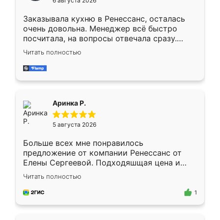
6 августа 2026
мебели буду заказывать только здесь.
Заказывала кухню в Ренессанс, осталась
очень довольна. Менеджер всё быстро
посчитала, на вопросы отвечала сразу.
Замерщик приехал в субботу, подошёл к
Читать полностью
делу со всей ответственностью. Собрали
за день, ребята работали аккуратно, даже
пыли почти не было. Качество отличное,
ящики ходят плавно, ничего не скрипит.
Всё подошло как влитое.
Аринка Р.
5 августа 2026
Больше всех мне понравилось
предложение от компании Ренессанс от
Елены Сергеевой. Подходяшщая цена и
короткие сроки изготовления. Приехавший
Читать полностью
для замера сотрудник Владислав
предложил по моему эскизу самый
1
подходящий вариант шкафа. Немного его
видоизменил, получилось даже лучше, чем