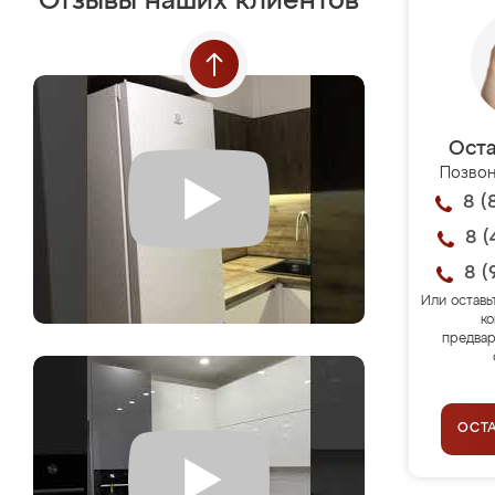
Отзывы наших клиентов
Оста
Позвон
8 (
8 (
8 (
Или оставь
ко
предвар
ОСТ