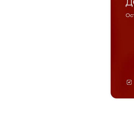
Д
Ост