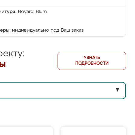
итура:
Boyard, Blum
еры:
индивидуально под Ваш заказ
екту:
УЗНАТЬ
лы
ПОДРОБНОСТИ
▼