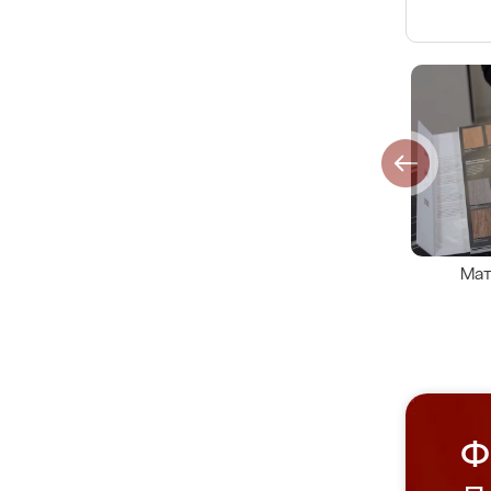
Мат
Ф