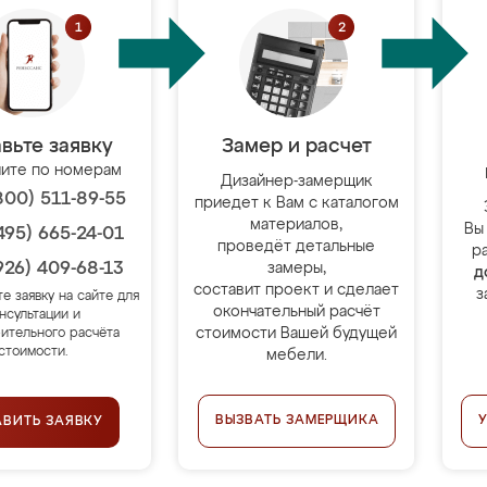
вьте заявку
Замер и расчет
ите по номерам
Дизайнер-замерщик
800) 511-89-55
приедет к Вам с каталогом
материалов,
Вы
495) 665-24-01
проведёт детальные
р
926) 409-68-13
замеры,
д
составит проект и сделает
з
те заявку на сайте для
окончательный расчёт
нсультации и
стоимости Вашей будущей
ительного расчёта
стоимости.
мебели.
ВЫЗВАТЬ ЗАМЕРЩИКА
АВИТЬ ЗАЯВКУ