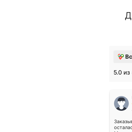
Д
Вс
5.0
из 
Заказыв
осталас