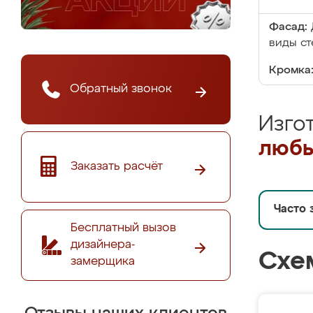
Фасад:
виды ст
Кромка
Обратный звонок
Изго
любы
Заказать расчёт
Часто 
Бесплатный вызов
дизайнера-
Схе
замерщика