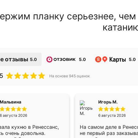
ержим планку серьезнее, чем
катани
е отзывы
5.0
5.0
5.0
5
На основе
945
оценок
Мальвина
Игорь М.
6 августа 2026
6 августа 2026
ала кухню в Ренессанс,
На самом деле в Ренес
ь очень довольна.
не первый раз заказыв