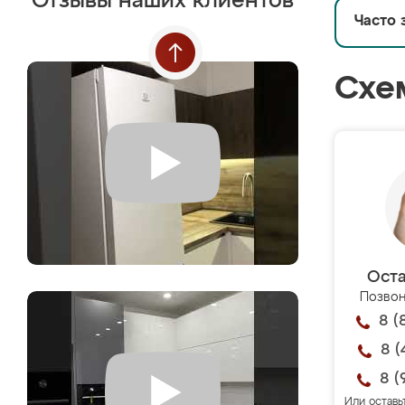
Отзывы наших клиентов
Часто 
Схе
Оста
Позвон
8 (
8 (
8 (
Или оставь