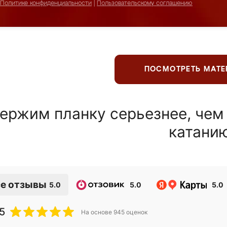
Политике конфиденциальности
|
Пользовательскому соглашению
ПОСМОТРЕТЬ МАТ
ержим планку серьезнее, чем
катани
е отзывы
5.0
5.0
5.0
5
На основе
945
оценок