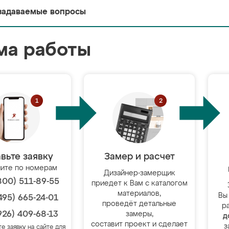
задаваемые вопросы
ма работы
вьте заявку
Замер и расчет
ите по номерам
Дизайнер-замерщик
800) 511-89-55
приедет к Вам с каталогом
материалов,
Вы
495) 665-24-01
проведёт детальные
р
926) 409-68-13
замеры,
д
составит проект и сделает
з
те заявку на сайте для