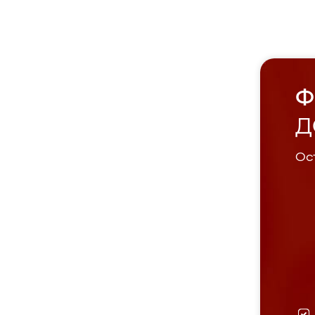
Ф
Д
Ост