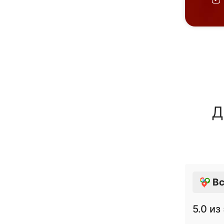
Д
Вс
5.0
из 