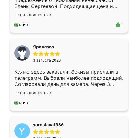
предложение от компании Ренессанс от
Елены Сергеевой. Подходяшщая цена и
короткие сроки изготовления. Приехавший
Читать полностью
для замера сотрудник Владислав
предложил по моему эскизу самый
1
подходящий вариант шкафа. Немного его
видоизменил, получилось даже лучше, чем
я хотела.
Ярослава
3 августа 2026
Кухню здесь заказали. Эскизы прислали в
телеграмм. Выбрали наиболее подходящий.
Согласовали день для замера. Через 3
недели кухня была уже готова. Остались
Читать полностью
довольны работой. Спасибо Ренессанс
мебель за качественную работу!
yaroslava1986