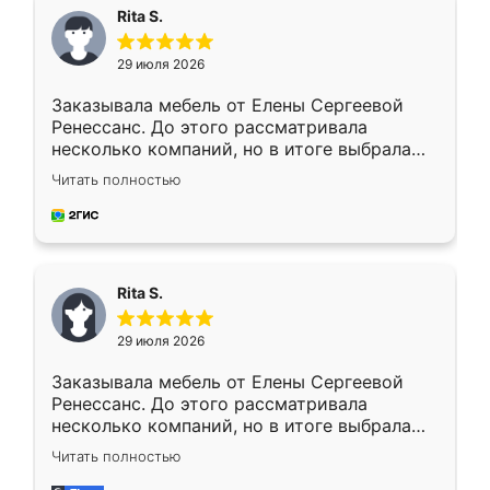
Rita S.
29 июля 2026
Заказывала мебель от Елены Сергеевой
Ренессанс. До этого рассматривала
несколько компаний, но в итоге выбрала
эту. Сначала обговорили условия, потом
Читать полностью
приехал замерщик, всё спокойно объяснил
и снял размеры. Изготовили в срок, с
доставкой тоже никаких проблем не
возникло. Сборку выполнили аккуратно,
мебель сразу встала на свое место без
Rita S.
каких-либо доработок. Качеством осталась
довольна, все выглядит так, как и ожидала.
29 июля 2026
Заказывала мебель от Елены Сергеевой
Ренессанс. До этого рассматривала
несколько компаний, но в итоге выбрала
эту. Сначала обговорили условия, потом
Читать полностью
приехал замерщик, всё спокойно объяснил