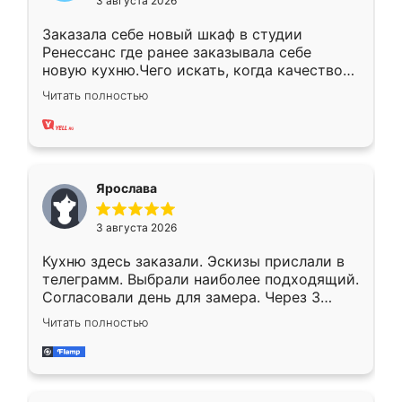
3 августа 2026
Заказала себе новый шкаф в студии
Ренессанс где ранее заказывала себе
новую кухню.Чего искать, когда качеством
вполне довольна. Служит кухня уже почти
Читать полностью
два года, нареканий нет.
Ярослава
3 августа 2026
Кухню здесь заказали. Эскизы прислали в
телеграмм. Выбрали наиболее подходящий.
Согласовали день для замера. Через 3
недели кухня была уже готова. Остались
Читать полностью
довольны работой. Спасибо Ренессанс
мебель за качественную работу!