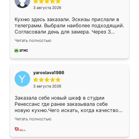
3 августа 2026
Кухню здесь заказали. Эскизы прислали в
телеграмм. Выбрали наиболее подходящий.
Согласовали день для замера. Через 3
недели кухня была уже готова. Остались
Читать полностью
довольны работой. Спасибо Ренессанс
мебель за качественную работу!
yaroslava1986
3 августа 2026
Заказала себе новый шкаф в студии
Ренессанс где ранее заказывала себе
новую кухню.Чего искать, когда качеством
вполне довольна. Служит кухня уже почти
Читать полностью
два года, нареканий нет.