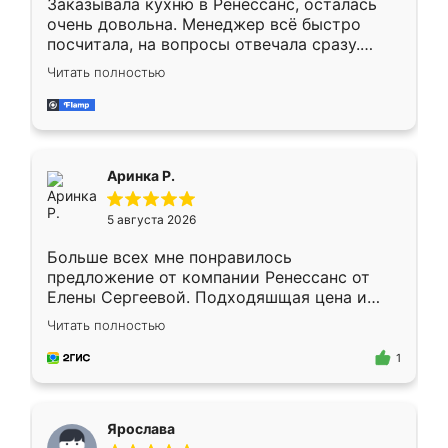
Заказывала кухню в Ренессанс, осталась
очень довольна. Менеджер всё быстро
посчитала, на вопросы отвечала сразу.
Замерщик приехал в субботу, подошёл к
Читать полностью
делу со всей ответственностью. Собрали
за день, ребята работали аккуратно, даже
пыли почти не было. Качество отличное,
ящики ходят плавно, ничего не скрипит.
Всё подошло как влитое.
Аринка Р.
5 августа 2026
Больше всех мне понравилось
предложение от компании Ренессанс от
Елены Сергеевой. Подходяшщая цена и
короткие сроки изготовления. Приехавший
Читать полностью
для замера сотрудник Владислав
предложил по моему эскизу самый
1
подходящий вариант шкафа. Немного его
видоизменил, получилось даже лучше, чем
я хотела.
Ярослава