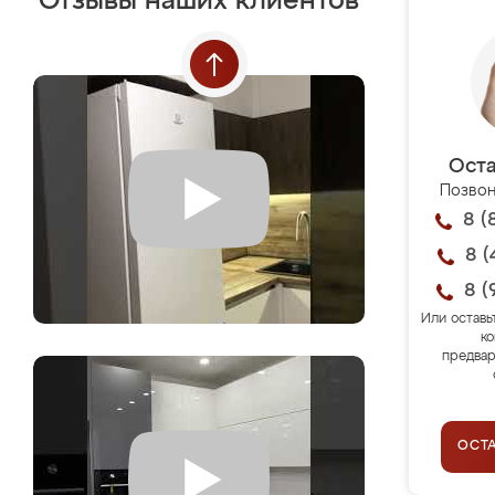
Отзывы наших клиентов
Оста
Позвон
8 (
8 (
8 (
Или оставь
ко
предвар
ОСТ