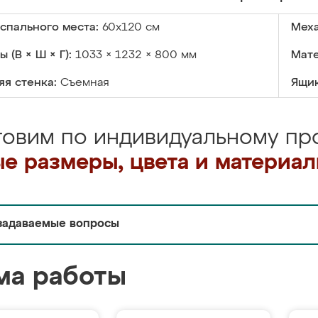
спального места:
60х120 см
Меха
 (В × Ш × Г):
1033 × 1232 × 800 мм
Мате
я стенка:
Съемная
Ящик
товим по индивидуальному про
е размеры, цвета и материа
задаваемые вопросы
ма работы