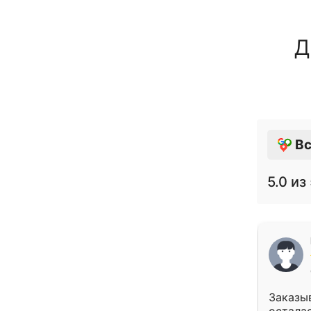
Д
Вс
5.0
из 
Заказыв