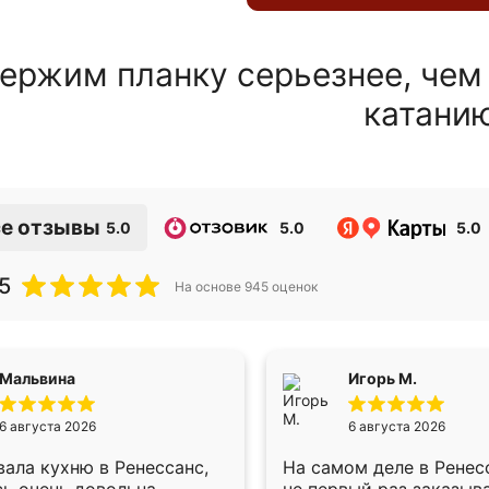
ержим планку серьезнее, чем
катани
е отзывы
5.0
5.0
5.0
5
На основе
945
оценок
Мальвина
Игорь М.
6 августа 2026
6 августа 2026
ала кухню в Ренессанс,
На самом деле в Ренес