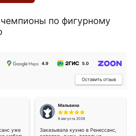
 чемпионы по фигурному
ю
4.9
5.0
5.0
Оставить отзыв
Мальвина
6 августа 2026
санс уже
Заказывала кухню в Ренессанс,