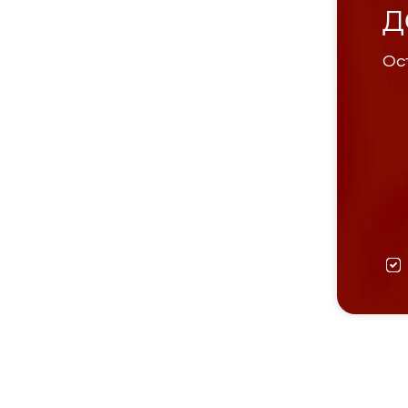
Д
Ост