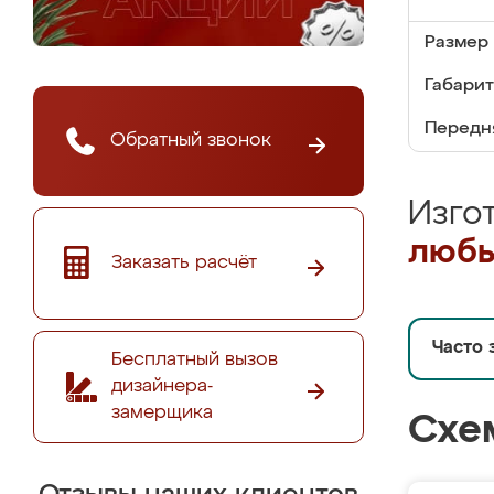
Размер 
Габариты
Передня
Обратный звонок
Изго
любы
Заказать расчёт
Часто 
Бесплатный вызов
дизайнера-
замерщика
Схе