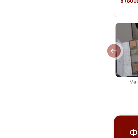
8 (800)
Мат
Ф