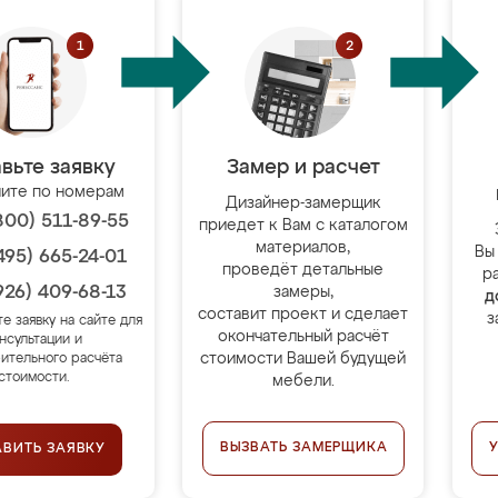
вьте заявку
Замер и расчет
ите по номерам
Дизайнер-замерщик
800) 511-89-55
приедет к Вам с каталогом
материалов,
Вы
495) 665-24-01
проведёт детальные
р
926) 409-68-13
замеры,
д
составит проект и сделает
з
те заявку на сайте для
окончательный расчёт
нсультации и
стоимости Вашей будущей
ительного расчёта
стоимости.
мебели.
ВЫЗВАТЬ ЗАМЕРЩИКА
АВИТЬ ЗАЯВКУ