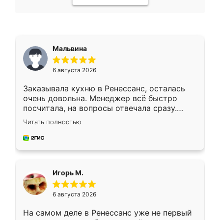
Мальвина
6 августа 2026
Заказывала кухню в Ренессанс, осталась
очень довольна. Менеджер всё быстро
посчитала, на вопросы отвечала сразу.
Замерщик приехал в субботу, подошёл к
Читать полностью
делу со всей ответственностью. Собрали
за день, ребята работали аккуратно, даже
пыли почти не было. Качество отличное,
ящики ходят плавно, ничего не скрипит.
Всё подошло как влитое.
Игорь М.
6 августа 2026
На самом деле в Ренессанс уже не первый