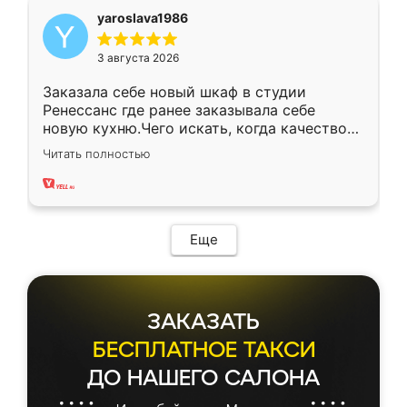
yaroslava1986
3 августа 2026
Заказала себе новый шкаф в студии
Ренессанс где ранее заказывала себе
новую кухню.Чего искать, когда качеством
вполне довольна. Служит кухня уже почти
Читать полностью
два года, нареканий нет.
Еще
ЗАКАЗАТЬ
БЕСПЛАТНОЕ ТАКСИ
ДО НАШЕГО САЛОНА