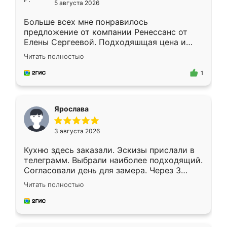
5 августа 2026
Больше всех мне понравилось
предложение от компании Ренессанс от
Елены Сергеевой. Подходяшщая цена и
короткие сроки изготовления. Приехавший
Читать полностью
для замера сотрудник Владислав
предложил по моему эскизу самый
1
подходящий вариант шкафа. Немного его
видоизменил, получилось даже лучше, чем
я хотела.
Ярослава
3 августа 2026
Кухню здесь заказали. Эскизы прислали в
телеграмм. Выбрали наиболее подходящий.
Согласовали день для замера. Через 3
недели кухня была уже готова. Остались
Читать полностью
довольны работой. Спасибо Ренессанс
мебель за качественную работу!