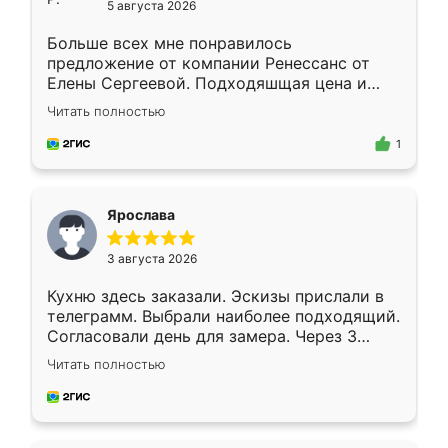
5 августа 2026
Больше всех мне понравилось
предложение от компании Ренессанс от
Елены Сергеевой. Подходяшщая цена и
короткие сроки изготовления. Приехавший
Читать полностью
для замера сотрудник Владислав
предложил по моему эскизу самый
1
подходящий вариант шкафа. Немного его
видоизменил, получилось даже лучше, чем
я хотела.
Ярослава
3 августа 2026
Кухню здесь заказали. Эскизы прислали в
телеграмм. Выбрали наиболее подходящий.
Согласовали день для замера. Через 3
недели кухня была уже готова. Остались
Читать полностью
довольны работой. Спасибо Ренессанс
мебель за качественную работу!