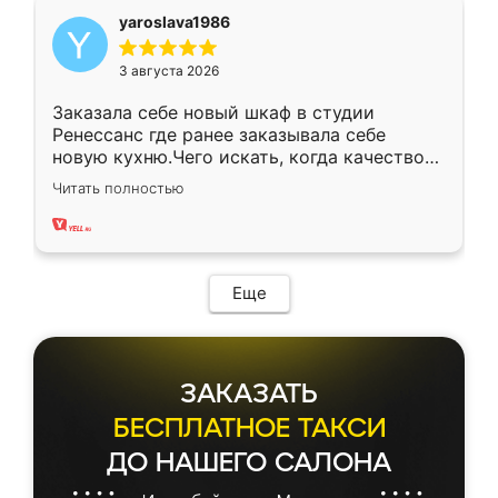
yaroslava1986
3 августа 2026
Заказала себе новый шкаф в студии
Ренессанс где ранее заказывала себе
новую кухню.Чего искать, когда качеством
вполне довольна. Служит кухня уже почти
Читать полностью
два года, нареканий нет.
Еще
ЗАКАЗАТЬ
БЕСПЛАТНОЕ ТАКСИ
ДО НАШЕГО САЛОНА