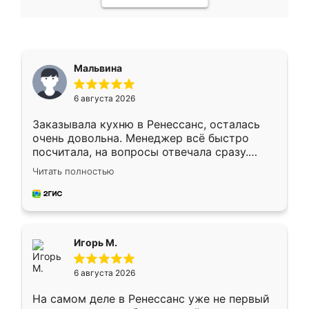
Мальвина
6 августа 2026
Заказывала кухню в Ренессанс, осталась
очень довольна. Менеджер всё быстро
посчитала, на вопросы отвечала сразу.
Замерщик приехал в субботу, подошёл к
Читать полностью
делу со всей ответственностью. Собрали
за день, ребята работали аккуратно, даже
пыли почти не было. Качество отличное,
ящики ходят плавно, ничего не скрипит.
Всё подошло как влитое.
Игорь М.
6 августа 2026
На самом деле в Ренессанс уже не первый