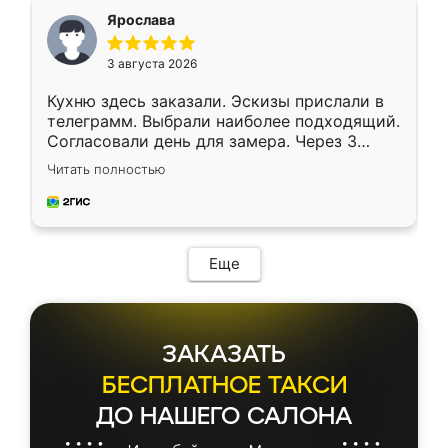
я хотела.
Ярослава
3 августа 2026
Кухню здесь заказали. Эскизы прислали в
телеграмм. Выбрали наиболее подходящий.
Согласовали день для замера. Через 3
недели кухня была уже готова. Остались
Читать полностью
довольны работой. Спасибо Ренессанс
мебель за качественную работу!
Еще
ЗАКАЗАТЬ
БЕСПЛАТНОЕ ТАКСИ
ДО НАШЕГО САЛОНА