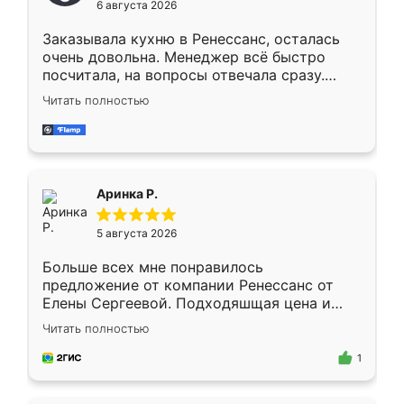
6 августа 2026
мебели буду заказывать только здесь.
Заказывала кухню в Ренессанс, осталась
очень довольна. Менеджер всё быстро
посчитала, на вопросы отвечала сразу.
Замерщик приехал в субботу, подошёл к
Читать полностью
делу со всей ответственностью. Собрали
за день, ребята работали аккуратно, даже
пыли почти не было. Качество отличное,
ящики ходят плавно, ничего не скрипит.
Всё подошло как влитое.
Аринка Р.
5 августа 2026
Больше всех мне понравилось
предложение от компании Ренессанс от
Елены Сергеевой. Подходяшщая цена и
короткие сроки изготовления. Приехавший
Читать полностью
для замера сотрудник Владислав
предложил по моему эскизу самый
1
подходящий вариант шкафа. Немного его
видоизменил, получилось даже лучше, чем