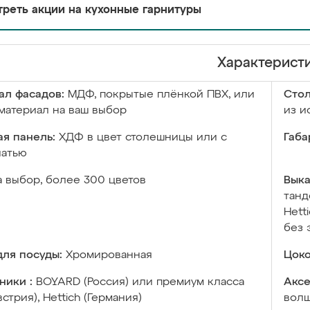
реть акции на кухонные гарнитуры
Характерист
ал фасадов:
МДФ, покрытые плёнкой ПВХ, или
Сто
материал на ваш выбор
из и
я панель:
ХДФ в цвет столешницы или с
Габа
чатью
а выбор, более 300 цветов
Выка
танд
Hett
без 
ля посуды:
Хромированная
Цоко
ники :
BOYARD (Россия) или премиум класса
Аксе
встрия), Hettich (Германия)
волш