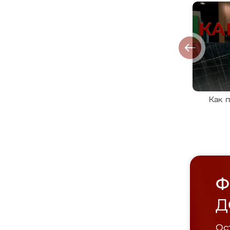
Как 
Ф
Д
Ост