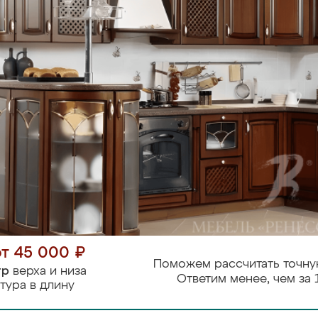
от 45 000 ₽
Поможем рассчитать точну
тр
верха и низа
Ответим менее, чем за 
тура в длину