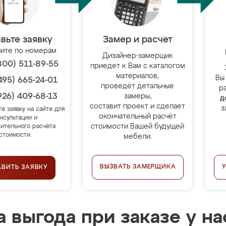
вьте заявку
Замер и расчет
ите по номерам
Дизайнер-замерщик
800) 511-89-55
приедет к Вам с каталогом
материалов,
Вы
495) 665-24-01
проведёт детальные
р
926) 409-68-13
замеры,
д
составит проект и сделает
з
те заявку на сайте для
окончательный расчёт
нсультации и
стоимости Вашей будущей
ительного расчёта
стоимости.
мебели.
ВЫЗВАТЬ ЗАМЕРЩИКА
АВИТЬ ЗАЯВКУ
 выгода при заказе у на