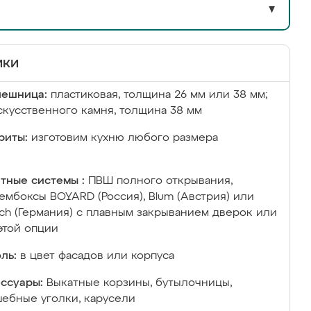
▼
ики
лешница:
пластиковая, толщина 26 мм или 38 мм;
скусственного камня, толщина 38 мм
риты:
изготовим кухню любого размера
тные системы :
ПВШ полного открывания,
ембоксы BOYARD (Россия), Blum (Австрия) или
ich (Германия) с плавным закрыванием дверок или
этой опции
ль:
в цвет фасадов или корпуса
ссуары:
Выкатные корзины, бутылочницы,
ебные уголки, карусели