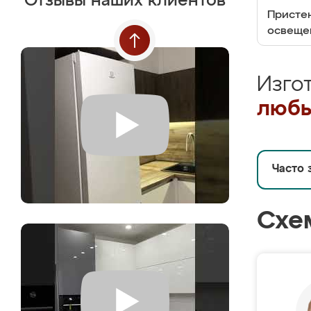
Отзывы наших клиентов
Пристен
освеще
Изго
любы
Часто 
Схе