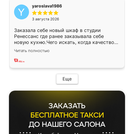
yaroslava1986
3 августа 2026
Заказала себе новый шкаф в студии
Ренессанс где ранее заказывала себе
новую кухню.Чего искать, когда качеством
вполне довольна. Служит кухня уже почти
Читать полностью
два года, нареканий нет.
Еще
ЗАКАЗАТЬ
БЕСПЛАТНОЕ ТАКСИ
ДО НАШЕГО САЛОНА