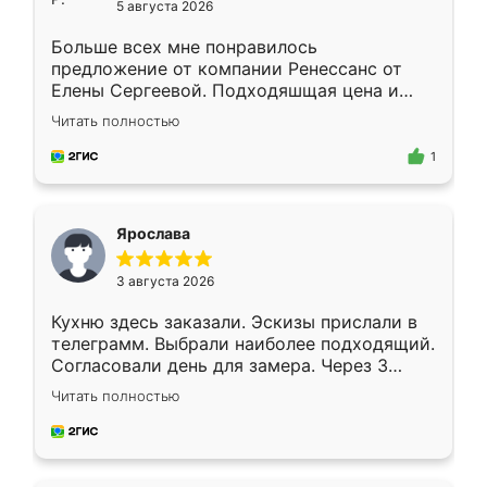
5 августа 2026
Больше всех мне понравилось
предложение от компании Ренессанс от
Елены Сергеевой. Подходяшщая цена и
короткие сроки изготовления. Приехавший
Читать полностью
для замера сотрудник Владислав
предложил по моему эскизу самый
1
подходящий вариант шкафа. Немного его
видоизменил, получилось даже лучше, чем
я хотела.
Ярослава
3 августа 2026
Кухню здесь заказали. Эскизы прислали в
телеграмм. Выбрали наиболее подходящий.
Согласовали день для замера. Через 3
недели кухня была уже готова. Остались
Читать полностью
довольны работой. Спасибо Ренессанс
мебель за качественную работу!