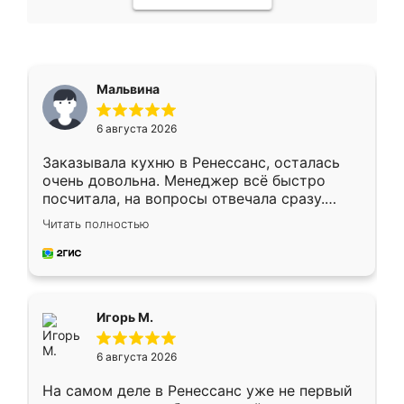
Мальвина
6 августа 2026
Заказывала кухню в Ренессанс, осталась
очень довольна. Менеджер всё быстро
посчитала, на вопросы отвечала сразу.
Замерщик приехал в субботу, подошёл к
Читать полностью
делу со всей ответственностью. Собрали
за день, ребята работали аккуратно, даже
пыли почти не было. Качество отличное,
ящики ходят плавно, ничего не скрипит.
Всё подошло как влитое.
Игорь М.
6 августа 2026
На самом деле в Ренессанс уже не первый