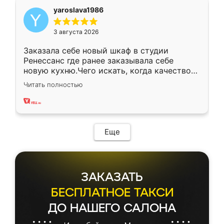
yaroslava1986
3 августа 2026
Заказала себе новый шкаф в студии
Ренессанс где ранее заказывала себе
новую кухню.Чего искать, когда качеством
вполне довольна. Служит кухня уже почти
Читать полностью
два года, нареканий нет.
Еще
ЗАКАЗАТЬ
БЕСПЛАТНОЕ ТАКСИ
ДО НАШЕГО САЛОНА