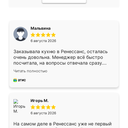
Мальвина
6 августа 2026
Заказывала кухню в Ренессанс, осталась
очень довольна. Менеджер всё быстро
посчитала, на вопросы отвечала сразу.
Замерщик приехал в субботу, подошёл к
Читать полностью
делу со всей ответственностью. Собрали
за день, ребята работали аккуратно, даже
пыли почти не было. Качество отличное,
ящики ходят плавно, ничего не скрипит.
Всё подошло как влитое.
Игорь М.
6 августа 2026
На самом деле в Ренессанс уже не первый