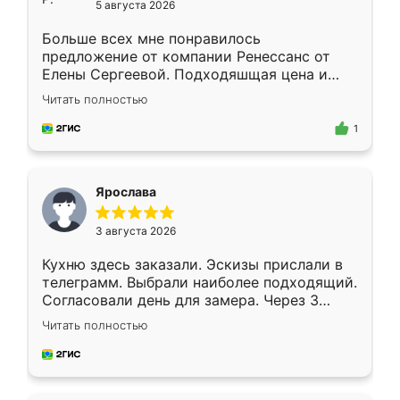
5 августа 2026
Больше всех мне понравилось
предложение от компании Ренессанс от
Елены Сергеевой. Подходяшщая цена и
короткие сроки изготовления. Приехавший
Читать полностью
для замера сотрудник Владислав
предложил по моему эскизу самый
1
подходящий вариант шкафа. Немного его
видоизменил, получилось даже лучше, чем
я хотела.
Ярослава
3 августа 2026
Кухню здесь заказали. Эскизы прислали в
телеграмм. Выбрали наиболее подходящий.
Согласовали день для замера. Через 3
недели кухня была уже готова. Остались
Читать полностью
довольны работой. Спасибо Ренессанс
мебель за качественную работу!