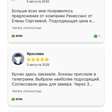
5 августа 2026
Больше всех мне понравилось
предложение от компании Ренессанс от
Елены Сергеевой. Подходяшщая цена и
короткие сроки изготовления. Приехавший
Читать полностью
для замера сотрудник Владислав
предложил по моему эскизу самый
1
подходящий вариант шкафа. Немного его
видоизменил, получилось даже лучше, чем
я хотела.
Ярослава
3 августа 2026
Кухню здесь заказали. Эскизы прислали в
телеграмм. Выбрали наиболее подходящий.
Согласовали день для замера. Через 3
недели кухня была уже готова. Остались
Читать полностью
довольны работой. Спасибо Ренессанс
мебель за качественную работу!