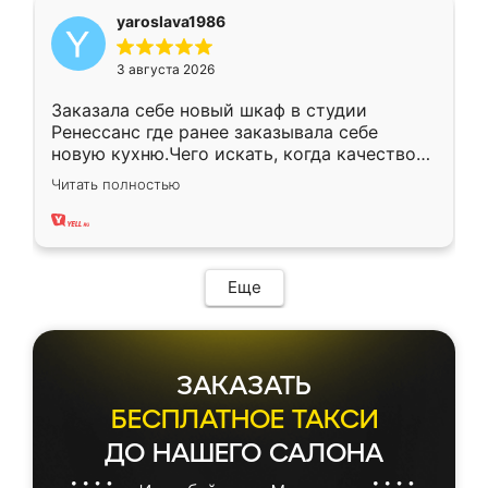
yaroslava1986
3 августа 2026
Заказала себе новый шкаф в студии
Ренессанс где ранее заказывала себе
новую кухню.Чего искать, когда качеством
вполне довольна. Служит кухня уже почти
Читать полностью
два года, нареканий нет.
Еще
ЗАКАЗАТЬ
БЕСПЛАТНОЕ ТАКСИ
ДО НАШЕГО САЛОНА