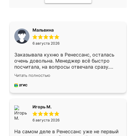
Мальвина
6 августа 2026
Заказывала кухню в Ренессанс, осталась
очень довольна. Менеджер всё быстро
посчитала, на вопросы отвечала сразу.
Замерщик приехал в субботу, подошёл к
Читать полностью
делу со всей ответственностью. Собрали
за день, ребята работали аккуратно, даже
пыли почти не было. Качество отличное,
ящики ходят плавно, ничего не скрипит.
Всё подошло как влитое.
Игорь М.
6 августа 2026
На самом деле в Ренессанс уже не первый