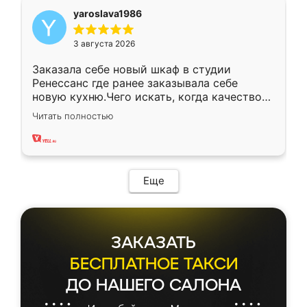
yaroslava1986
3 августа 2026
Заказала себе новый шкаф в студии
Ренессанс где ранее заказывала себе
новую кухню.Чего искать, когда качеством
вполне довольна. Служит кухня уже почти
Читать полностью
два года, нареканий нет.
Еще
ЗАКАЗАТЬ
БЕСПЛАТНОЕ ТАКСИ
ДО НАШЕГО САЛОНА