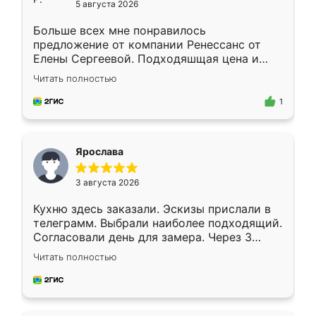
5 августа 2026
Больше всех мне понравилось
предложение от компании Ренессанс от
Елены Сергеевой. Подходяшщая цена и
короткие сроки изготовления. Приехавший
Читать полностью
для замера сотрудник Владислав
предложил по моему эскизу самый
1
подходящий вариант шкафа. Немного его
видоизменил, получилось даже лучше, чем
я хотела.
Ярослава
3 августа 2026
Кухню здесь заказали. Эскизы прислали в
телеграмм. Выбрали наиболее подходящий.
Согласовали день для замера. Через 3
недели кухня была уже готова. Остались
Читать полностью
довольны работой. Спасибо Ренессанс
мебель за качественную работу!