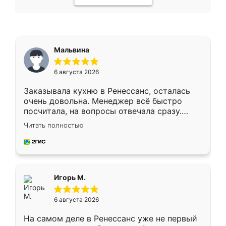
Мальвина
6 августа 2026
Заказывала кухню в Ренессанс, осталась
очень довольна. Менеджер всё быстро
посчитала, на вопросы отвечала сразу.
Замерщик приехал в субботу, подошёл к
Читать полностью
делу со всей ответственностью. Собрали
за день, ребята работали аккуратно, даже
пыли почти не было. Качество отличное,
ящики ходят плавно, ничего не скрипит.
Всё подошло как влитое.
Игорь М.
6 августа 2026
На самом деле в Ренессанс уже не первый