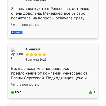
мебели буду заказывать только здесь.
Заказывала кухню в Ренессанс, осталась
очень довольна. Менеджер всё быстро
посчитала, на вопросы отвечала сразу.
Замерщик приехал в субботу, подошёл к
Читать полностью
делу со всей ответственностью. Собрали
за день, ребята работали аккуратно, даже
пыли почти не было. Качество отличное,
ящики ходят плавно, ничего не скрипит.
Всё подошло как влитое.
Аринка Р.
5 августа 2026
Больше всех мне понравилось
предложение от компании Ренессанс от
Елены Сергеевой. Подходяшщая цена и
короткие сроки изготовления. Приехавший
Читать полностью
для замера сотрудник Владислав
предложил по моему эскизу самый
1
подходящий вариант шкафа. Немного его
видоизменил, получилось даже лучше, чем