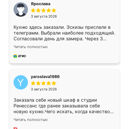
я хотела.
Ярослава
3 августа 2026
Кухню здесь заказали. Эскизы прислали в
телеграмм. Выбрали наиболее подходящий.
Согласовали день для замера. Через 3
недели кухня была уже готова. Остались
Читать полностью
довольны работой. Спасибо Ренессанс
мебель за качественную работу!
yaroslava1986
3 августа 2026
Заказала себе новый шкаф в студии
Ренессанс где ранее заказывала себе
новую кухню.Чего искать, когда качеством
вполне довольна. Служит кухня уже почти
Читать полностью
два года, нареканий нет.