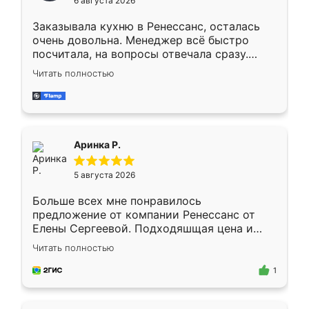
6 августа 2026
мебели буду заказывать только здесь.
Заказывала кухню в Ренессанс, осталась
очень довольна. Менеджер всё быстро
посчитала, на вопросы отвечала сразу.
Замерщик приехал в субботу, подошёл к
Читать полностью
делу со всей ответственностью. Собрали
за день, ребята работали аккуратно, даже
пыли почти не было. Качество отличное,
ящики ходят плавно, ничего не скрипит.
Всё подошло как влитое.
Аринка Р.
5 августа 2026
Больше всех мне понравилось
предложение от компании Ренессанс от
Елены Сергеевой. Подходяшщая цена и
короткие сроки изготовления. Приехавший
Читать полностью
для замера сотрудник Владислав
предложил по моему эскизу самый
1
подходящий вариант шкафа. Немного его
видоизменил, получилось даже лучше, чем