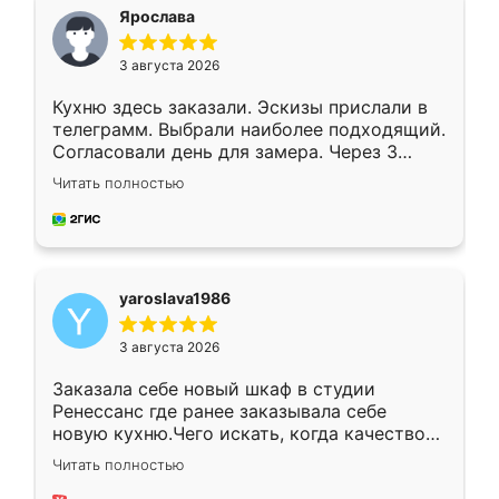
я хотела.
Ярослава
3 августа 2026
Кухню здесь заказали. Эскизы прислали в
телеграмм. Выбрали наиболее подходящий.
Согласовали день для замера. Через 3
недели кухня была уже готова. Остались
Читать полностью
довольны работой. Спасибо Ренессанс
мебель за качественную работу!
yaroslava1986
3 августа 2026
Заказала себе новый шкаф в студии
Ренессанс где ранее заказывала себе
новую кухню.Чего искать, когда качеством
вполне довольна. Служит кухня уже почти
Читать полностью
два года, нареканий нет.