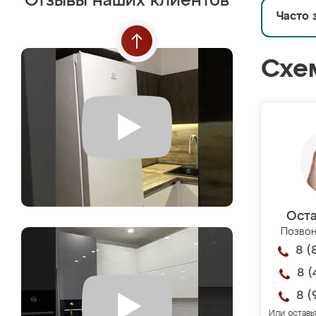
Отзывы наших клиентов
Часто 
Схе
Оста
Позвон
8 (
8 (
8 (
Или оставь