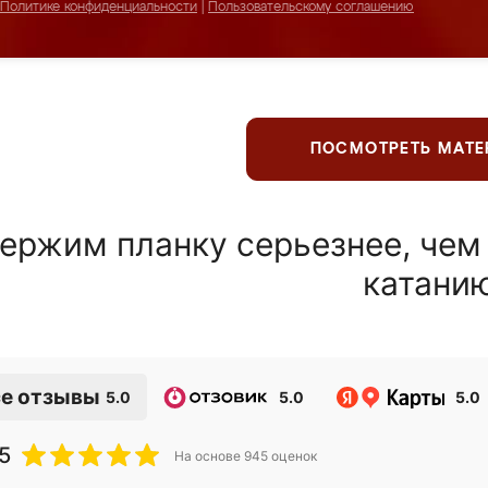
Политике конфиденциальности
|
Пользовательскому соглашению
ПОСМОТРЕТЬ МАТ
ержим планку серьезнее, чем
катани
е отзывы
5.0
5.0
5.0
5
На основе
945
оценок