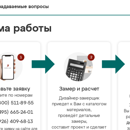
задаваемые вопросы
ма работы
вьте заявку
Замер и расчет
ите по номерам
Дизайнер-замерщик
800) 511-89-55
приедет к Вам с каталогом
материалов,
Вы
495) 665-24-01
проведёт детальные
р
926) 409-68-13
замеры,
д
составит проект и сделает
з
те заявку на сайте для