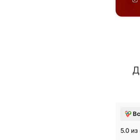
Д
Вс
5.0
из 