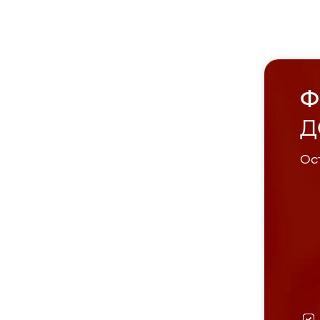
Ф
Д
Ост