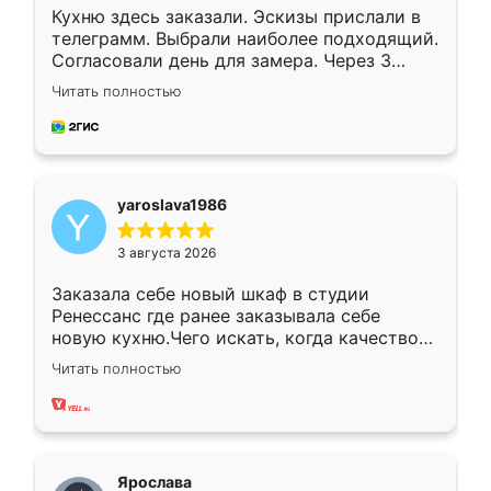
Кухню здесь заказали. Эскизы прислали в
телеграмм. Выбрали наиболее подходящий.
Согласовали день для замера. Через 3
недели кухня была уже готова. Остались
Читать полностью
довольны работой. Спасибо Ренессанс
мебель за качественную работу!
yaroslava1986
3 августа 2026
Заказала себе новый шкаф в студии
Ренессанс где ранее заказывала себе
новую кухню.Чего искать, когда качеством
вполне довольна. Служит кухня уже почти
Читать полностью
два года, нареканий нет.
Ярослава