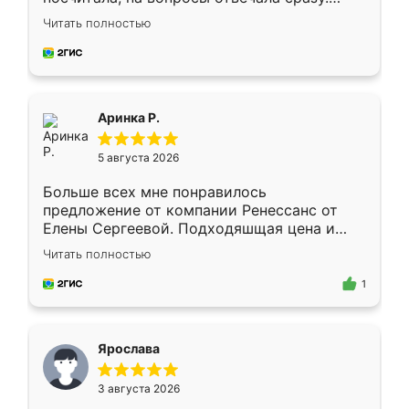
Замерщик приехал в субботу, подошёл к
Читать полностью
делу со всей ответственностью. Собрали
за день, ребята работали аккуратно, даже
пыли почти не было. Качество отличное,
ящики ходят плавно, ничего не скрипит.
Всё подошло как влитое.
Аринка Р.
5 августа 2026
Больше всех мне понравилось
предложение от компании Ренессанс от
Елены Сергеевой. Подходяшщая цена и
короткие сроки изготовления. Приехавший
Читать полностью
для замера сотрудник Владислав
предложил по моему эскизу самый
1
подходящий вариант шкафа. Немного его
видоизменил, получилось даже лучше, чем
я хотела.
Ярослава
3 августа 2026