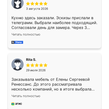
3 августа 2026
Кухню здесь заказали. Эскизы прислали в
телеграмм. Выбрали наиболее подходящий.
Согласовали день для замера. Через 3
недели кухня была уже готова. Остались
Читать полностью
довольны работой. Спасибо Ренессанс
мебель за качественную работу!
Rita S.
29 июля 2026
Заказывала мебель от Елены Сергеевой
Ренессанс. До этого рассматривала
несколько компаний, но в итоге выбрала
эту. Сначала обговорили условия, потом
Читать полностью
приехал замерщик, всё спокойно объяснил
и снял размеры. Изготовили в срок, с
доставкой тоже никаких проблем не