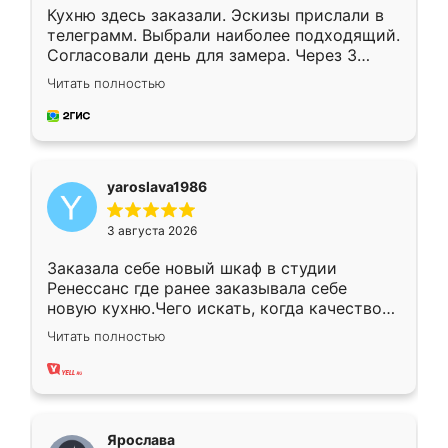
Кухню здесь заказали. Эскизы прислали в
телеграмм. Выбрали наиболее подходящий.
Согласовали день для замера. Через 3
недели кухня была уже готова. Остались
Читать полностью
довольны работой. Спасибо Ренессанс
мебель за качественную работу!
yaroslava1986
3 августа 2026
Заказала себе новый шкаф в студии
Ренессанс где ранее заказывала себе
новую кухню.Чего искать, когда качеством
вполне довольна. Служит кухня уже почти
Читать полностью
два года, нареканий нет.
Ярослава