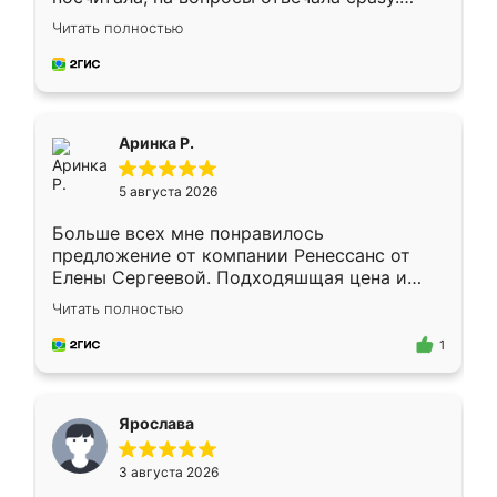
Замерщик приехал в субботу, подошёл к
Читать полностью
делу со всей ответственностью. Собрали
за день, ребята работали аккуратно, даже
пыли почти не было. Качество отличное,
ящики ходят плавно, ничего не скрипит.
Всё подошло как влитое.
Аринка Р.
5 августа 2026
Больше всех мне понравилось
предложение от компании Ренессанс от
Елены Сергеевой. Подходяшщая цена и
короткие сроки изготовления. Приехавший
Читать полностью
для замера сотрудник Владислав
предложил по моему эскизу самый
1
подходящий вариант шкафа. Немного его
видоизменил, получилось даже лучше, чем
я хотела.
Ярослава
3 августа 2026