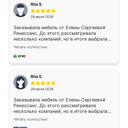
Rita S.
29 июля 2026
Заказывала мебель от Елены Сергеевой
Ренессанс. До этого рассматривала
несколько компаний, но в итоге выбрала
эту. Сначала обговорили условия, потом
Читать полностью
приехал замерщик, всё спокойно объяснил
и снял размеры. Изготовили в срок, с
доставкой тоже никаких проблем не
возникло. Сборку выполнили аккуратно,
мебель сразу встала на свое место без
Rita S.
каких-либо доработок. Качеством осталась
довольна, все выглядит так, как и ожидала.
29 июля 2026
Заказывала мебель от Елены Сергеевой
Ренессанс. До этого рассматривала
несколько компаний, но в итоге выбрала
эту. Сначала обговорили условия, потом
Читать полностью
приехал замерщик, всё спокойно объяснил