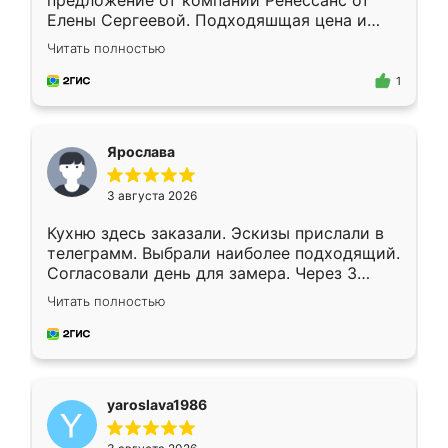
предложение от компании Ренессанс от
Елены Сергеевой. Подходяшщая цена и
короткие сроки изготовления. Приехавший
Читать полностью
для замера сотрудник Владислав
предложил по моему эскизу самый
1
подходящий вариант шкафа. Немного его
видоизменил, получилось даже лучше, чем
я хотела.
Ярослава
3 августа 2026
Кухню здесь заказали. Эскизы прислали в
телеграмм. Выбрали наиболее подходящий.
Согласовали день для замера. Через 3
недели кухня была уже готова. Остались
Читать полностью
довольны работой. Спасибо Ренессанс
мебель за качественную работу!
yaroslava1986