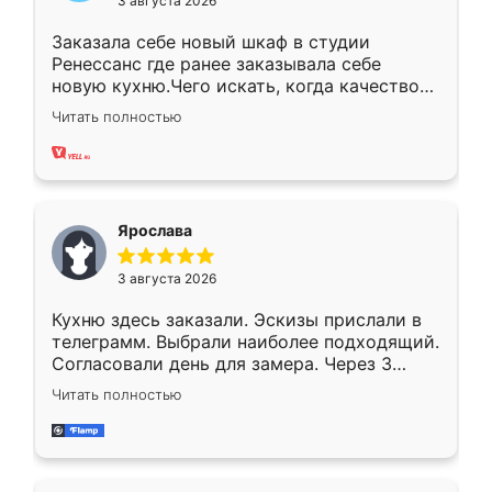
3 августа 2026
Заказала себе новый шкаф в студии
Ренессанс где ранее заказывала себе
новую кухню.Чего искать, когда качеством
вполне довольна. Служит кухня уже почти
Читать полностью
два года, нареканий нет.
Ярослава
3 августа 2026
Кухню здесь заказали. Эскизы прислали в
телеграмм. Выбрали наиболее подходящий.
Согласовали день для замера. Через 3
недели кухня была уже готова. Остались
Читать полностью
довольны работой. Спасибо Ренессанс
мебель за качественную работу!