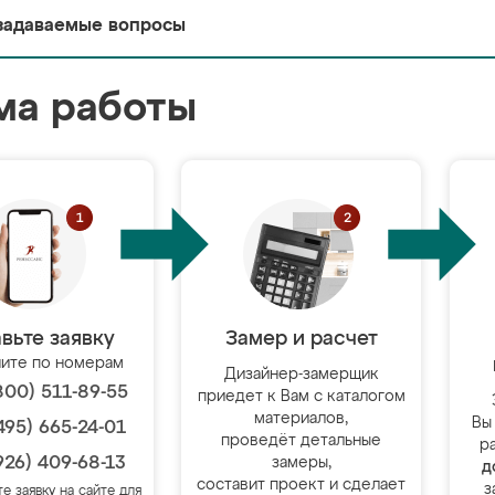
задаваемые вопросы
ма работы
вьте заявку
Замер и расчет
ите по номерам
Дизайнер-замерщик
800) 511-89-55
приедет к Вам с каталогом
материалов,
Вы
495) 665-24-01
проведёт детальные
р
926) 409-68-13
замеры,
д
составит проект и сделает
з
те заявку на сайте для