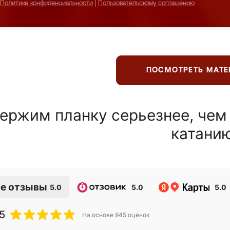
Политике конфиденциальности
|
Пользовательскому соглашению
ПОСМОТРЕТЬ МАТ
ержим планку серьезнее, чем
катани
е отзывы
5.0
5.0
5.0
5
На основе
945
оценок