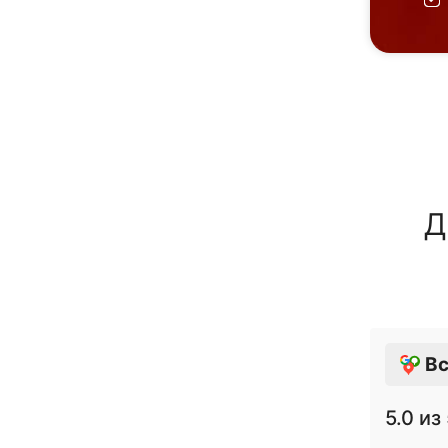
Д
Вс
5.0
из 