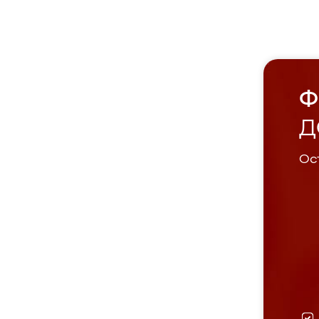
Ф
Д
Ост