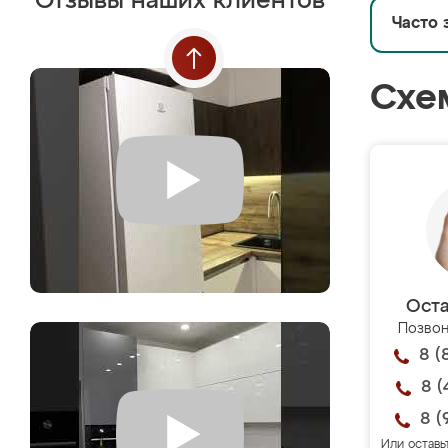
Отзывы наших клиентов
Часто 
Схе
Оста
Позвон
8 (
8 (
8 (
Или оставь