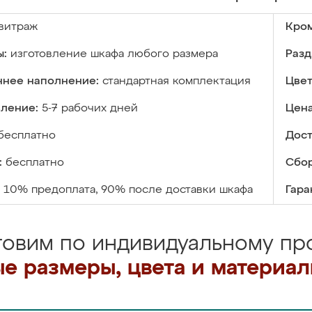
витраж
Кром
ы:
изготовление шкафа любого размера
Разд
ннее наполнение:
стандартная комплектация
Цвет
вление:
5-7 рабочих дней
Цена
бесплатно
Дост
:
бесплатно
Сбор
10% предоплата, 90% после доставки шкафа
Гара
товим по индивидуальному про
е размеры, цвета и материа