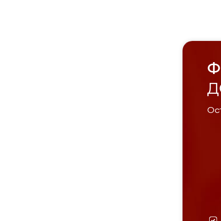
Ф
Д
Ост