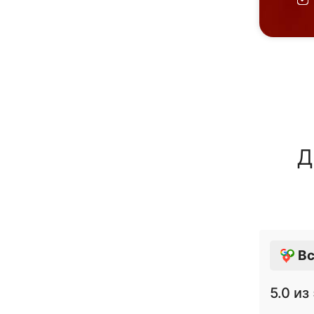
Д
Вс
5.0
из 