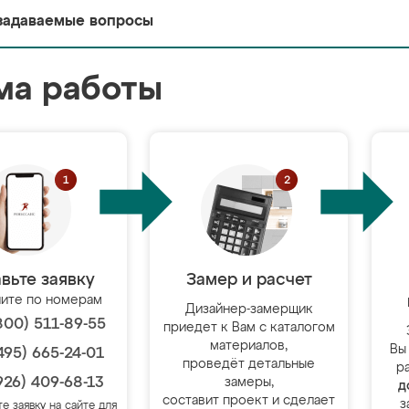
задаваемые вопросы
ма работы
вьте заявку
Замер и расчет
ите по номерам
Дизайнер-замерщик
800) 511-89-55
приедет к Вам с каталогом
материалов,
Вы
495) 665-24-01
проведёт детальные
р
926) 409-68-13
замеры,
д
составит проект и сделает
з
те заявку на сайте для