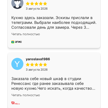
3 августа 2026
Кухню здесь заказали. Эскизы прислали в
телеграмм. Выбрали наиболее подходящий.
Согласовали день для замера. Через 3
недели кухня была уже готова. Остались
Читать полностью
довольны работой. Спасибо Ренессанс
мебель за качественную работу!
yaroslava1986
3 августа 2026
Заказала себе новый шкаф в студии
Ренессанс где ранее заказывала себе
новую кухню.Чего искать, когда качеством
вполне довольна. Служит кухня уже почти
Читать полностью
два года, нареканий нет.