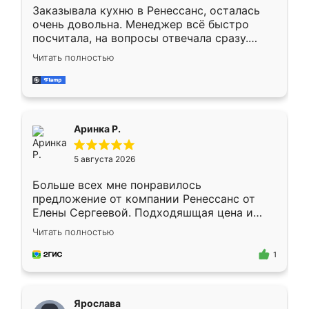
Заказывала кухню в Ренессанс, осталась
очень довольна. Менеджер всё быстро
посчитала, на вопросы отвечала сразу.
Замерщик приехал в субботу, подошёл к
Читать полностью
делу со всей ответственностью. Собрали
за день, ребята работали аккуратно, даже
пыли почти не было. Качество отличное,
ящики ходят плавно, ничего не скрипит.
Всё подошло как влитое.
Аринка Р.
5 августа 2026
Больше всех мне понравилось
предложение от компании Ренессанс от
Елены Сергеевой. Подходяшщая цена и
короткие сроки изготовления. Приехавший
Читать полностью
для замера сотрудник Владислав
предложил по моему эскизу самый
1
подходящий вариант шкафа. Немного его
видоизменил, получилось даже лучше, чем
я хотела.
Ярослава