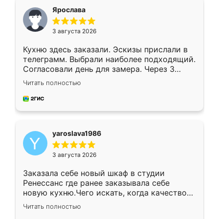
я хотела.
Ярослава
3 августа 2026
Кухню здесь заказали. Эскизы прислали в
телеграмм. Выбрали наиболее подходящий.
Согласовали день для замера. Через 3
недели кухня была уже готова. Остались
Читать полностью
довольны работой. Спасибо Ренессанс
мебель за качественную работу!
yaroslava1986
3 августа 2026
Заказала себе новый шкаф в студии
Ренессанс где ранее заказывала себе
новую кухню.Чего искать, когда качеством
вполне довольна. Служит кухня уже почти
Читать полностью
два года, нареканий нет.