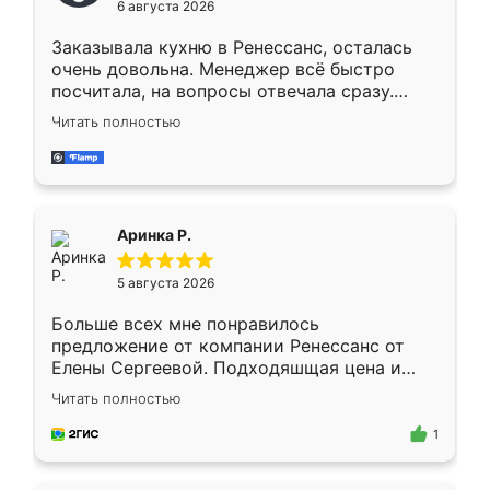
6 августа 2026
мебели буду заказывать только здесь.
Заказывала кухню в Ренессанс, осталась
очень довольна. Менеджер всё быстро
посчитала, на вопросы отвечала сразу.
Замерщик приехал в субботу, подошёл к
Читать полностью
делу со всей ответственностью. Собрали
за день, ребята работали аккуратно, даже
пыли почти не было. Качество отличное,
ящики ходят плавно, ничего не скрипит.
Всё подошло как влитое.
Аринка Р.
5 августа 2026
Больше всех мне понравилось
предложение от компании Ренессанс от
Елены Сергеевой. Подходяшщая цена и
короткие сроки изготовления. Приехавший
Читать полностью
для замера сотрудник Владислав
предложил по моему эскизу самый
1
подходящий вариант шкафа. Немного его
видоизменил, получилось даже лучше, чем