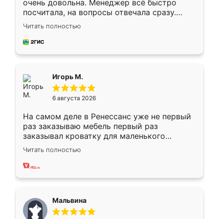
очень довольна. Менеджер всё быстро
посчитала, на вопросы отвечала сразу.
Замерщик приехал в субботу, подошёл к
Читать полностью
делу со всей ответственностью. Собрали
за день, ребята работали аккуратно, даже
пыли почти не было. Качество отличное,
ящики ходят плавно, ничего не скрипит.
Всё подошло как влитое.
Игорь М.
6 августа 2026
На самом деле в Ренессанс уже не первый
раз заказываю мебель первый раз
заказывал кроватку для маленького
ребёнка при его рождении ,во второй раз
Читать полностью
заказал шкаф-купе. По качеству очень
хорошее сборка достаточно быстрая,
также адекватные цены. До этого
сравнивал с разными конкурентами в этом
сегменте ,выбор у конкурентов куда
Мальвина
меньше, здесь же он более разнообразный.
Мне нравится ,если что-то потребуется из