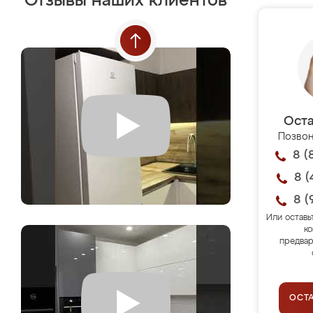
Отзывы наших клиентов
Оста
Позвон
8 (
8 (
8 (
Или оставь
ко
предвар
ОСТ