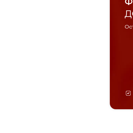
Ф
Д
Ост