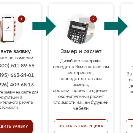
вьте заявку
Замер и расчет
ите по номерам
Дизайнер-замерщик
800) 511-89-55
приедет к Вам с каталогом
материалов,
Вы
495) 665-24-01
проведёт детальные
р
926) 409-68-13
замеры,
д
составит проект и сделает
з
те заявку на сайте для
окончательный расчёт
нсультации и
стоимости Вашей будущей
ительного расчёта
стоимости.
мебели.
ВЫЗВАТЬ ЗАМЕРЩИКА
АВИТЬ ЗАЯВКУ