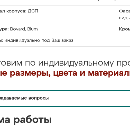
ал корпуса:
ДСП
Фаса
виды
ура:
Boyard, Blum
Кром
ы:
индивидуально под Ваш заказ
товим по индивидуальному про
е размеры, цвета и материа
задаваемые вопросы
ма работы