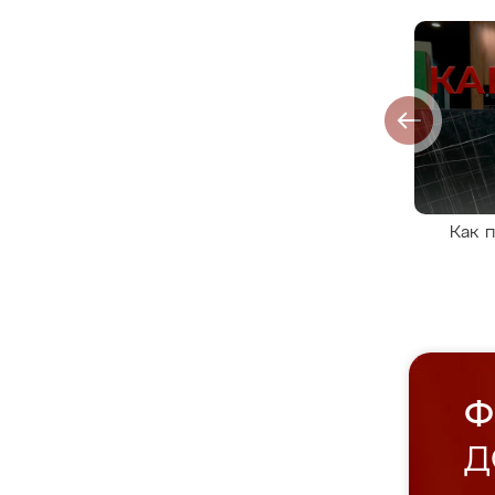
Как 
Ф
Д