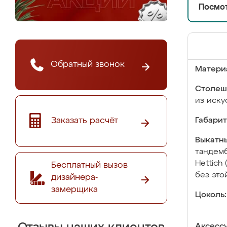
Посмот
Обратный звонок
Матери
Столеш
из иску
Заказать расчёт
Габарит
Выкатны
тандемб
Hettich
Бесплатный вызов
без это
дизайнера-
замерщика
Цоколь:
Аксесс