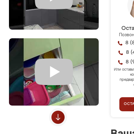
Оста
Позвон
8 (
8 (
8 (
Или оставь
ко
предвар
ОСТ