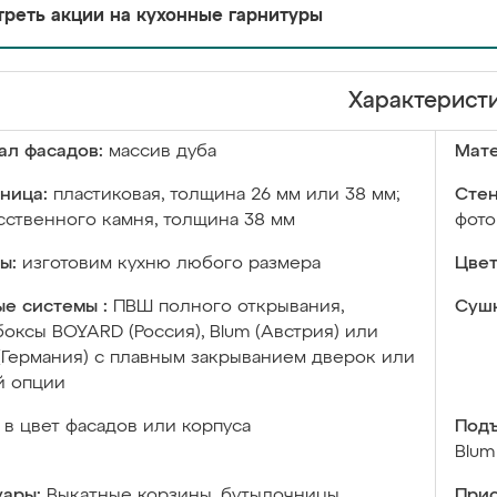
реть акции на кухонные гарнитуры
Характерист
ал фасадов:
массив дуба
Мате
ница:
пластиковая, толщина 26 мм или 38 мм;
Стен
сственного камня, толщина 38 мм
фото
ы:
изготовим кухню любого размера
Цвет
е системы :
ПВШ полного открывания,
Сушк
оксы BOYARD (Россия), Blum (Австрия) или
 (Германия) с плавным закрыванием дверок или
й опции
в цвет фасадов или корпуса
Подъ
Blum
уары:
Выкатные корзины, бутылочницы,
Прис