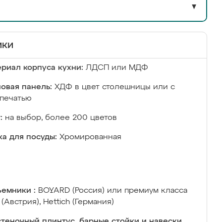
▼
ики
риал корпуса кухни:
ЛДСП или МДФ
овая панель:
ХДФ в цвет столешницы или с
печатью
:
на выбор, более 200 цветов
а для посуды:
Хромированная
емники :
BOYARD (Россия) или премиум класса
 (Австрия), Hettich (Германия)
теночный плинтус, барные стойки и навески,