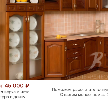
от 45 000 ₽
Поможем рассчитать точну
тр
верха и низа
Ответим менее, чем за 
тура в длину