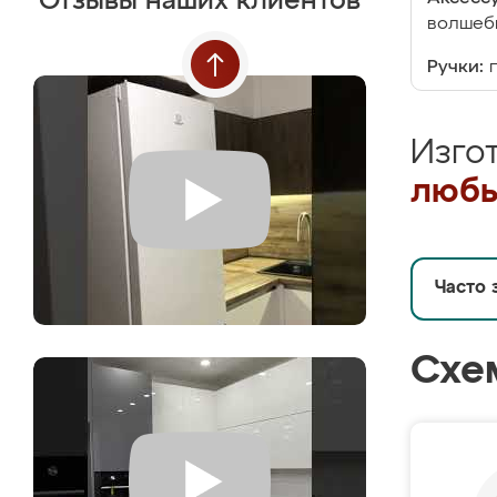
Отзывы наших клиентов
волшебн
Ручки:
Изго
любы
Часто 
Схе