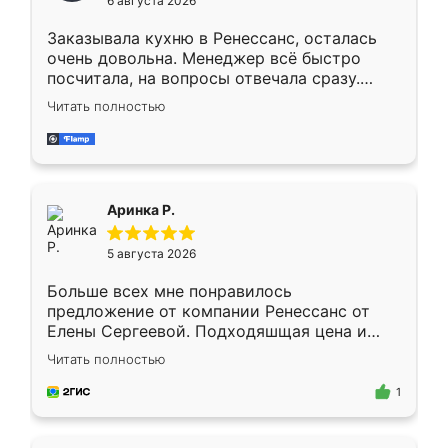
6 августа 2026
мебели буду заказывать только здесь.
Заказывала кухню в Ренессанс, осталась
очень довольна. Менеджер всё быстро
посчитала, на вопросы отвечала сразу.
Замерщик приехал в субботу, подошёл к
Читать полностью
делу со всей ответственностью. Собрали
за день, ребята работали аккуратно, даже
пыли почти не было. Качество отличное,
ящики ходят плавно, ничего не скрипит.
Всё подошло как влитое.
Аринка Р.
5 августа 2026
Больше всех мне понравилось
предложение от компании Ренессанс от
Елены Сергеевой. Подходяшщая цена и
короткие сроки изготовления. Приехавший
Читать полностью
для замера сотрудник Владислав
предложил по моему эскизу самый
1
подходящий вариант шкафа. Немного его
видоизменил, получилось даже лучше, чем