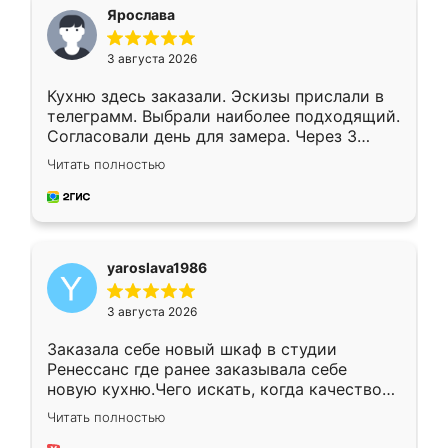
я хотела.
Ярослава
3 августа 2026
Кухню здесь заказали. Эскизы прислали в
телеграмм. Выбрали наиболее подходящий.
Согласовали день для замера. Через 3
недели кухня была уже готова. Остались
Читать полностью
довольны работой. Спасибо Ренессанс
мебель за качественную работу!
yaroslava1986
3 августа 2026
Заказала себе новый шкаф в студии
Ренессанс где ранее заказывала себе
новую кухню.Чего искать, когда качеством
вполне довольна. Служит кухня уже почти
Читать полностью
два года, нареканий нет.