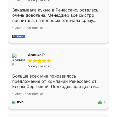
6 августа 2026
мебели буду заказывать только здесь.
Заказывала кухню в Ренессанс, осталась
очень довольна. Менеджер всё быстро
посчитала, на вопросы отвечала сразу.
Замерщик приехал в субботу, подошёл к
Читать полностью
делу со всей ответственностью. Собрали
за день, ребята работали аккуратно, даже
пыли почти не было. Качество отличное,
ящики ходят плавно, ничего не скрипит.
Всё подошло как влитое.
Аринка Р.
5 августа 2026
Больше всех мне понравилось
предложение от компании Ренессанс от
Елены Сергеевой. Подходяшщая цена и
короткие сроки изготовления. Приехавший
Читать полностью
для замера сотрудник Владислав
предложил по моему эскизу самый
1
подходящий вариант шкафа. Немного его
видоизменил, получилось даже лучше, чем