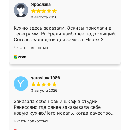
я хотела.
Ярослава
3 августа 2026
Кухню здесь заказали. Эскизы прислали в
телеграмм. Выбрали наиболее подходящий.
Согласовали день для замера. Через 3
недели кухня была уже готова. Остались
Читать полностью
довольны работой. Спасибо Ренессанс
мебель за качественную работу!
yaroslava1986
3 августа 2026
Заказала себе новый шкаф в студии
Ренессанс где ранее заказывала себе
новую кухню.Чего искать, когда качеством
вполне довольна. Служит кухня уже почти
Читать полностью
два года, нареканий нет.